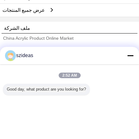
عرض جميع المنتجات
ملف الشركة
China Acrylic Product Online Market
ﺎﻠﺘﺤﻘﻗ ﺎﻠﻣﻭﺭﺩﻮﻧ
szideas
Trust Seal
Verified Suplier
2:52 AM
منزل
Good day, what product are you looking for?
جميع المنتجات
حول نا
اتصل بنا
طلب اقتباس