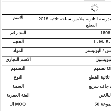
الاسم
2018 بيع ساخن فتيات المدرسة الثانوية ملابس سباحة ثلاثية
القطع
1808
البند رقم
L، M، S،
الحجم
س / البوليستر
المواد
بويسون
الاسم التجاري
 OEM
التصميم
ثلاثية القطع
النوع
 جاف سريع
السمة
لبالغين
الفئة العمرية
مجموعة
الـ MOQ