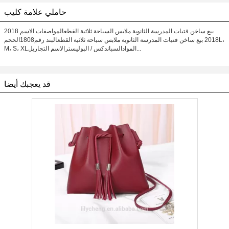
حاملي علامة كليب
2018 بيع ساخن فتيات المدرسة الثانوية ملابس السباحة ثلاثية القطعالمواصفات الاسم
2018 بيع ساخن فتيات المدرسة الثانوية ملابس سباحة ثلاثية القطعالبند رقم1808الحجمL،
M، S، XLالموادالسباندكس / البوليسترالاسم التجاريل...
قد يعجبك أيضا