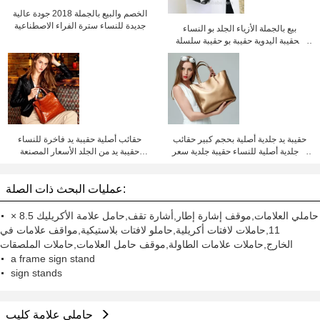
الخصم والبيع بالجملة 2018 جودة عالية
جديدة للنساء سترة الفراء الاصطناعية
بيع بالجملة الأزياء الجلد بو النساء
الحقيبة اليدوية حقيبة بو حقيبة سلسلة
الحقيبة ، حقيبة الجسم المتقاطع ،سعر
المصنع شينزين ليلي تشنغ
حقيبة يد جلدية أصلية بحجم كبير حقائب
حقائب أصلية حقيبة يد فاخرة للنساء
يد جلدية أصلية للنساء حقيبة جلدية سعر
حقيبة يد من الجلد الأسعار المصنعة
المصنع شنتشن ليلي تشنغ
شنتشن ليليتشينغ
عمليات البحث ذات الصلة:
حاملي العلامات,موقف إشارة إطار,أشارة تقف,حامل علامة الأكريليك 8.5 ×
11,حاملات لافتات أكريلية,حاملو لافتات بلاستيكية,مواقف علامات في
الخارج,حاملات علامات الطاولة,موقف حامل العلامات,حاملات الملصقات
a frame sign stand
sign stands
حاملي علامة كليب