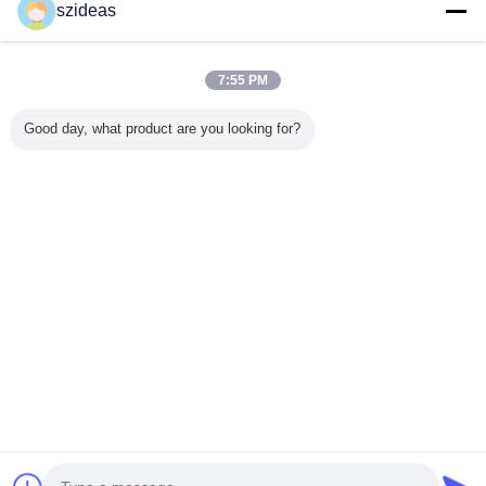
szideas
Trust Seal
Verified Suplier
7:55 PM
বাড়ি
Good day, what product are you looking for?
সব পণ্য
আমাদের সম্পর্কে
আমাদের সাথে যোগাযোগ করুন
উদ্ধৃতির জন্য আবেদন
ভাষা পরিবর্তন করুন
সম্পূর্ণ সাইট
Copyright © 2011 - 2026 acrylic-organizer.com.
All rights reserved.