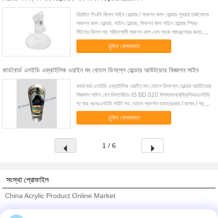
নিয়মিত পিওপি ক্লিপ সাইন হোল্ডার / সাকশন কাপ হোল্ডার পুনরায় চার্জযোগ্য
সাকশন কাপ হোল্ডার, সাইন হোল্ডার, সিকশন কাপ সাইন হোল্ডার স্প্রিং
স্টিলের ক্লিপ সহ শক্তিশালী সাকশন কাপ বেস সহজ সামঞ্জস্যের জন্য
একটি ঘূর্ণনশ...
চুক্তি যোগানদাতা
কার্ডবোর্ড এলইডি এক্রাইলিক ওয়াইন মদ বোতল ডিসপ্লে হোল্ডার আউটডোর বিজ্ঞাপন সাইন
কার্ডবোর্ড এলইডি এক্রাইলিক ওয়াইন মদ বোতল ডিসপ্লে হোল্ডার আউটডোর
বিজ্ঞাপন সাইন বেশ বিস্তারিতঃ IS BD 020 উপাদানঃঅ্যাক্রিলিক/এলইডি
পণ্যের ধরনঃএলইডি লাইট সহ বোতল প্রদর্শন ব্যবহারঃবার / ক্লাব / প্রচার
/ বিজ্ঞাপন প...
চুক্তি যোগানদাতা
1 / 6
সংস্থা প্রোফাইল
China Acrylic Product Online Market
যাচাইকৃত সরবরাহকারী