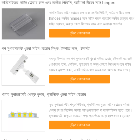
কাস্টমাইজড সাইন হোল্ডার রুক্ষ এবং নমনীয় পিভিসি, আঠালো নীচের সঙ্গে hinges
কাস্টমাইজড সাইন হোল্ডার রুক্ষ এবং নমনীয় পিভিসি, আঠালো নীচে সঙ্গে
hinges নমনীয় hinges সঙ্গে সাইন ধারক প্রয়োগ নমনীয় চক্রের সাথে
সাইন হোল্ডার, অনন্য নকশা বিশেষত তাক এবং অন্যান্য প্রদর্শন
প্যানেলগুলিতে সাইনগুলি...
চুক্তি যোগানদাতা
পপ সুপারমার্কেট খুচরা সাইন হোল্ডার স্প্রিং ইস্পাত সঙ্গে, টেকসই
বসন্ত ইস্পাত সহ পপ সুপারমার্কেট খুচরা সাইন হোল্ডার, টেকসই সহজেই
পোশাকের তাক, শেল্ভিং, হ্যাংরেল বা অন্য কোনো নিরাপদ স্থানে সাইন
হোল্ডার ক্ল্যাম্প করুন, একটি সাইন যোগ করুন এবং আপনার কাজ শেষ।
সহজ সমন্বয়ের জন্য এক...
চুক্তি যোগানদাতা
খাবার সুপারমার্কেট শেল্ফ পুশার, প্লাস্টিক খুচরা সাইন হোল্ডার
ফুড সুপারমার্কেট শেল্ফ পিউসার, প্লাস্টিকের খুচরা সাইন হোল্ডার বর্ণনাঃ
শেল্ফ চাপার সিস্টেম আকার সামঞ্জস্যযোগ্য বা কাস্টমাইজড হতে পারে।
সুপারমার্কেট বা খুচরা দোকানে পণ্য প্রদর্শনের জন্য ব্যাপকভাবে ব্যবহৃত
হয়। স...
চুক্তি যোগানদাতা