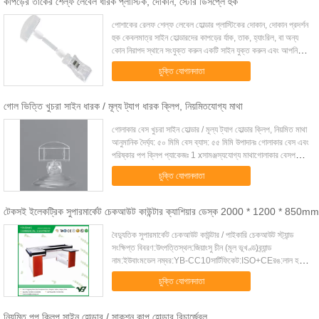
কাপড়ের তাকের শেল্ফ লেবেল ধারক প্লাস্টিক, দোকান, স্টোর ডিসপ্লে হুক
পোশাকের রেলফ শেল্ফ লেবেল হোল্ডার প্লাস্টিকের দোকান, দোকান প্রদর্শন
হুক কেবলমাত্র সাইন হোল্ডারদের কাপড়ের র্যাক, তাক, হ্যাংরিল, বা অন্য
কোন নিরাপদ স্থানে সংযুক্ত করুন একটি সাইন যুক্ত করুন এবং আপনি
সম্পন্ন করেছেন...
চুক্তি যোগানদাতা
গোল ভিত্তি খুচরা সাইন ধারক / মূল্য ট্যাগ ধারক ক্লিপ, নিয়মিতযোগ্য মাথা
গোলাকার বেস খুচরা সাইন হোল্ডার / মূল্য ট্যাগ হোল্ডার ক্লিপ, নিয়মিত মাথা
আনুমানিক দৈর্ঘ্য: ৫০ মিমি বেস ব্যাস: ৫৫ মিমি উপাদানঃ গোলাকার বেস এবং
পরিষ্কার পপ ক্লিপ প্যাকেজঃ 1 xসামঞ্জস্যযোগ্য মাথাগোলাকার বেসপপ
ক্লি...
চুক্তি যোগানদাতা
টেকসই ইলেকট্রিক সুপারমার্কেট চেকআউট কাউন্টার ক্যাশিয়ার ডেস্ক 2000 * 1200 * 850mm
বৈদ্যুতিক সুপারমার্কেট চেকআউট কাউন্টার / পাইকারি চেকআউট স্ট্যান্ড
সংক্ষিপ্ত বিবরণ:উৎপত্তিস্থল:জিয়াংসু চীন (মূল ভূখণ্ড)ব্র্যান্ড
নাম:ইউবাংমডেল নম্বর:YB-CC10সার্টিফিকেট:ISO+CEরঙ:লাল হলুদ
নীলউপাদান:স্টেইনলেস স্টি...
চুক্তি যোগানদাতা
নিয়মিত পপ ক্লিপ সাইন হোল্ডার / সাকশন কাপ হোল্ডার রিচার্জেবল