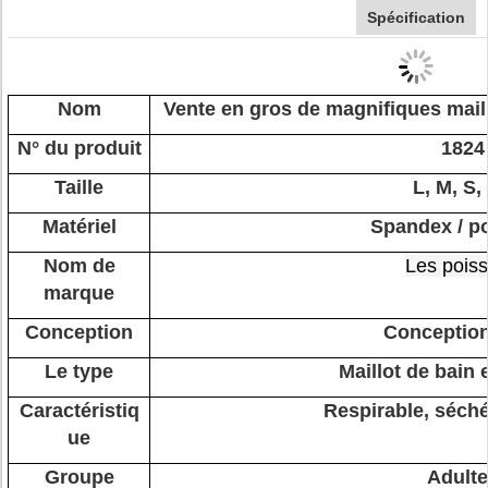
Spécification
Nom
Vente en gros de magnifiques mail
N° du produit
1824
Taille
L, M, S,
Matériel
Spandex / po
Nom de
Les pois
marque
Conception
Conceptio
Le type
Maillot de bain 
Caractéristiq
Respirable, séch
ue
Groupe
Adult