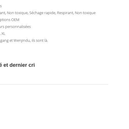
s
ant, Non toxique, Séchage rapide, Respirant, Non toxique
ptions OEM
urs personnalisées
, XL
ang et Wenjindu, ils sont là.
 et dernier cri