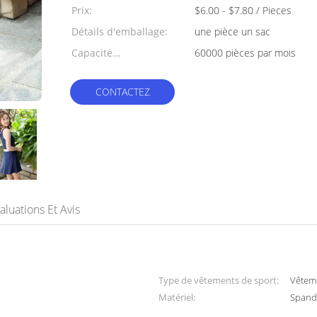
min:
Prix:
$6.00 - $7.80 / Pieces
Détails d'emballage:
une pièce un sac
Capacité
60000 pièces par mois
d'approvisionnement:
CONTACTEZ
aluations Et Avis
Type de vêtements de sport:
Vêteme
Matériel:
Spande