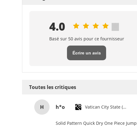
4.0
Basé sur 50 avis pour ce fournisseur
Écrire un avis
Toutes les critiques
H
h*o
Vatican City State (Holy See)
Solid Pattern Quick Dry One Piece Jum