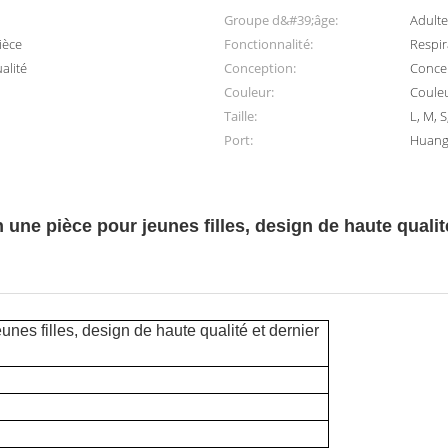
Groupe d&#39;âge:
Adulte
ièce
Fonctionnalité:
Respir
alité
Conception:
Conce
Couleur:
Coule
Taille:
L, M, S
Port:
Huangg
n une pièce pour jeunes filles, design de haute qualité
unes filles, design de haute qualité et dernier