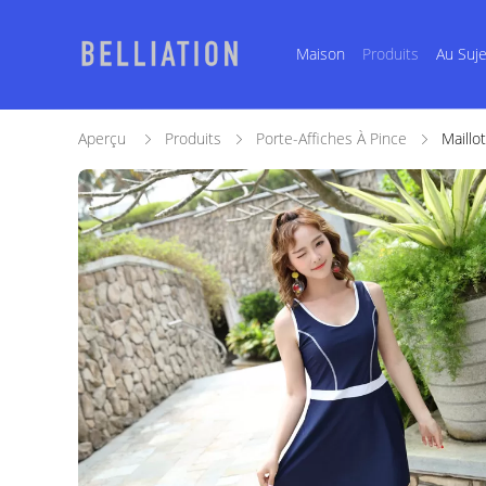
Maison
Produits
Au Suj
Aperçu
Produits
Porte-Affiches À Pince
Maillo