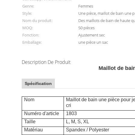
Genre:
Femmes
Style:
Une pièce, maillot de bain une p
Nom du produit:
Des maillots de bain de haute qu
MOQ:
50 pièces
Fonction:
Ajustement sec
Emballage:
une pièce un sac
Description De Produit
Maillot de bai
Spécification
Nom
Maillot de bain une pièce pour je
cri
Numéro d'article
1803
Taille
L, M, S, XL
Matériau
Spandex / Polyester