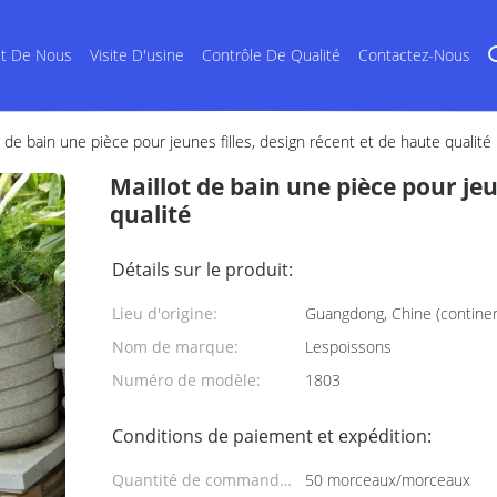
et De Nous
Visite D'usine
Contrôle De Qualité
Contactez-Nous
t de bain une pièce pour jeunes filles, design récent et de haute qualité
Maillot de bain une pièce pour jeu
qualité
Détails sur le produit:
Lieu d'origine:
Guangdong, Chine (continen
Nom de marque:
Lespoissons
Numéro de modèle:
1803
Conditions de paiement et expédition:
Quantité de commande
50 morceaux/morceaux