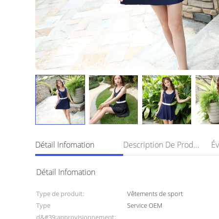
Détail Infomation
Description De Produit
Év
Détail Infomation
Type de produit:
Vêtements de sport
Type
Service OEM
d&#39;approvisionnement: