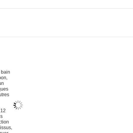
 bain
pon,
un
ques
utres
 12
us
tion
issus,