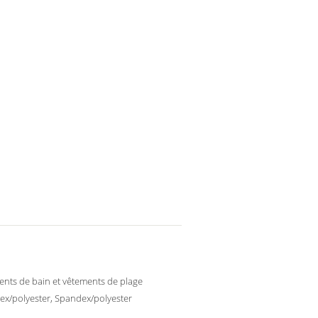
nts de bain et vêtements de plage
x/polyester, Spandex/polyester