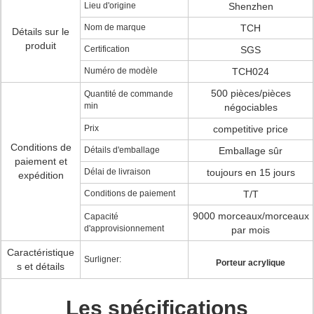
Lieu d'origine
Shenzhen
Nom de marque
TCH
Détails sur le
produit
Certification
SGS
Numéro de modèle
TCH024
500 pièces/pièces
Quantité de commande
min
négociables
Prix
competitive price
Conditions de
Détails d'emballage
Emballage sûr
paiement et
Délai de livraison
toujours en 15 jours
expédition
Conditions de paiement
T/T
9000 morceaux/morceaux
Capacité
d'approvisionnement
par mois
Caractéristique
Surligner:
Porteur acrylique
s et détails
Les spécifications