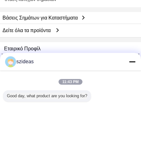
Βάσεις Σημάτων για Καταστήματα
Δείτε όλα τα προϊόντα
Εταιρικό Προφίλ
China Acrylic Product Online Market
szideas
Verified προμηθευτές
Trust Seal
Verified Suplier
11:43 PM
Good day, what product are you looking for?
Σπίτι
Όλα τα Προϊόντα
Περίπου εμείς
επαφή