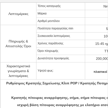
Τόπος καταγωγής
Ni
Λεπτομέρειες
Μάρκα
Αριθμό μοντέλου
Ποσότητα παραγγελίας min
5
Συσκευασία λεπτομέρειες
10
Πληρωμής &
Χρόνος παράδοσης
15-45 η
Αποστολής Όροι
Όροι πληρωμής
TT
Δυνατότητα προσφοράς
200,00
Χαρακτηριστικά
γνωρίσματα &
Υψηλό φως:
πλαστικοί
λεπτομέρειες
Ρυθμίσιμος Κρατητής Σημείωσης Κλιπ POP / Κρατητής Ποτηρ
Κρατητής πίτουρας αναρρόφησης, σήμα, σήμα πίτουρας
ισχυρή βάση πίτουρας αναρρόφησης με ελατήριο ατσά