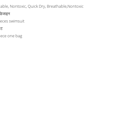
able, Nontoxic, Quick Dry, Breathable,Nontoxic
डिजाइन
eces swimsuit
िट
iece one bag