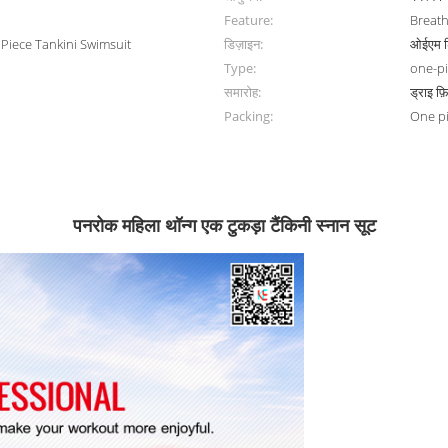
Feature:
Breath
iece Tankini Swimsuit
डिज़ाइन:
ओईएम 
Type:
one-pi
समारोह:
ड्राइ फ़
Packing:
One p
पनरोक महिला थॉन्ग एक टुकड़ा टैंकिनी स्नान सूट