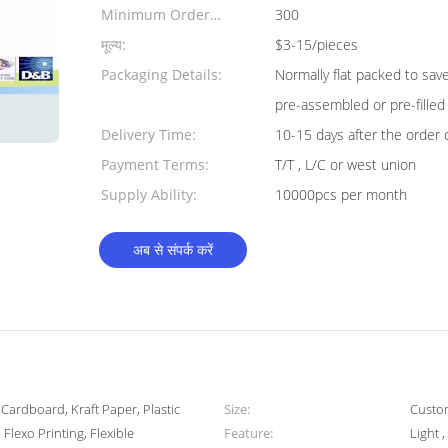
Minimum Order
300
Quantity:
मूल्य:
$3-15/pieces
Packaging Details:
Normally flat packed to sav
pre-assembled or pre-filled
Delivery Time:
10-15 days after the order 
Payment Terms:
T/T , L/C or west union
Supply Ability:
10000pcs per month
अब से संपर्क करें
ardboard, Kraft Paper, Plastic
Size:
Custo
 Flexo Printing, Flexible
Feature:
Light 