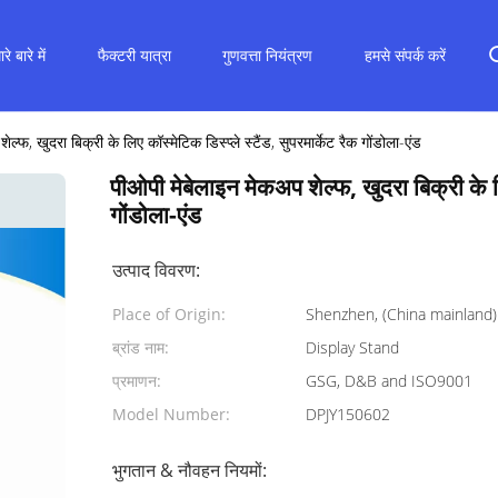
रे बारे में
फैक्टरी यात्रा
गुणवत्ता नियंत्रण
हमसे संपर्क करें
्फ, खुदरा बिक्री के लिए कॉस्मेटिक डिस्प्ले स्टैंड, सुपरमार्केट रैक गोंडोला-एंड
पीओपी मेबेलाइन मेकअप शेल्फ, खुदरा बिक्री के लिए
गोंडोला-एंड
उत्पाद विवरण:
Place of Origin:
Shenzhen, (China mainland)
ब्रांड नाम:
Display Stand
प्रमाणन:
GSG, D&B and ISO9001
Model Number:
DPJY150602
भुगतान & नौवहन नियमों: