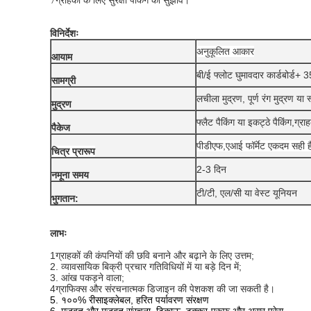
विनिर्देशः
अनुकूलित आकार
आयाम
बी/ई फ्लोट घुमावदार कार्डबोर्ड
सामग्री
लचीला मुद्रण, पूर्ण रंग मुद्रण या स
मुद्रण
फ्लैट पैकिंग या इकट्ठे पैकिंग,
ग्रा
पैकेज
पीडीएफ,एआई फॉर्मेट एकदम सही ह
चित्र प्रारूप
2-3 दिन
नमूना समय
टी/टी, एल/सी या वेस्ट यूनियन
भुगतान:
लाभः
1ग्राहकों की कंपनियों की छवि बनाने और बढ़ाने के लिए उत्तम;
2. व्यावसायिक बिक्री प्रचार गतिविधियों में या बड़े दिन में;
3. आंख पकड़ने वाला;
4ग्राफिक्स और संरचनात्मक डिजाइन की पेशकश की जा सकती है।
5. १००% रीसाइक्लेबल, हरित पर्यावरण संरक्षण