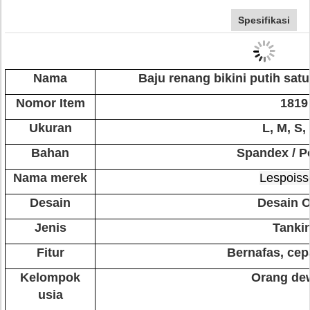
Spesifikasi
Nama
Baju renang bikini putih sat
Nomor Item
1819
Ukuran
L, M, S,
Bahan
Spandex / Po
Nama merek
Lespoiss
Desain
Desain 
Jenis
Tankin
Fitur
Bernafas, cep
Kelompok
Orang de
usia