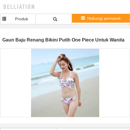
Hubungi pemasok
Produk
Gaun Baju Renang Bikini Putih One Piece Untuk Wanita