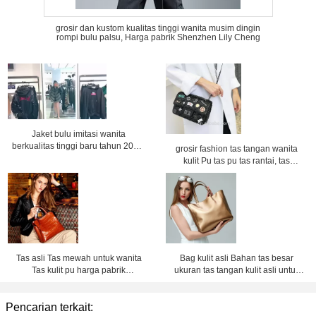
grosir dan kustom kualitas tinggi wanita musim dingin
rompi bulu palsu, Harga pabrik Shenzhen Lily Cheng
Jaket bulu imitasi wanita
berkualitas tinggi baru tahun 2018,
grosir fashion tas tangan wanita
kustom dan grosir
kulit Pu tas pu tas rantai, tas
selempang, Harga pabrik
Shenzhen Lily Cheng
Tas asli Tas mewah untuk wanita
Bag kulit asli Bahan tas besar
Tas kulit pu harga pabrik
ukuran tas tangan kulit asli untuk
Shenzhen lilycheng
wanita tas kulit pabrik harga
shenzhen Lily Cheng
Pencarian terkait: