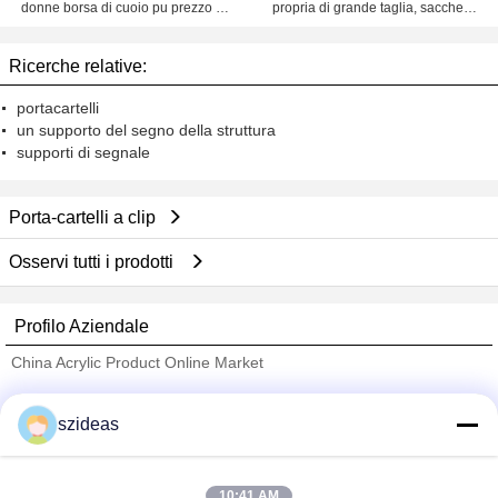
donne borsa di cuoio pu prezzo di
propria di grande taglia, sacchetti
fabbrica Shenzhen lilycheng
da mano in pelle vera e propria per
donne, prezzo di fabbrica,
Ricerche relative:
Shenzhen, Lily Cheng.
portacartelli
un supporto del segno della struttura
supporti di segnale
Porta-cartelli a clip
Osservi tutti i prodotti
Profilo Aziendale
China Acrylic Product Online Market
Fornitori Verified
szideas
Trust Seal
Verified Suplier
10:41 AM