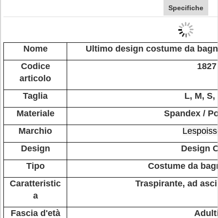
Specifiche
Nome
Ultimo design costume da bagno
Codice
1827
articolo
Taglia
L, M, S,
Materiale
Spandex / Po
Marchio
Lespoiss
Design
Design 
Tipo
Costume da bagn
Caratteristic
Traspirante, ad asc
a
Fascia d'età
Adult