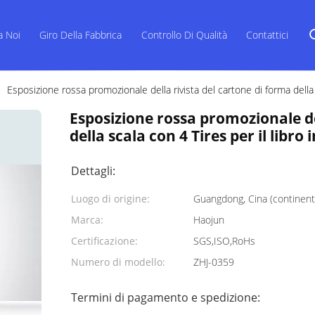
a Noi
Giro Della Fabbrica
Controllo Di Qualità
Contattici
Esposizione rossa promozionale della rivista del cartone di forma della s
Esposizione rossa promozionale de
della scala con 4 Tires per il libro 
Dettagli:
Luogo di origine:
Guangdong, Cina (continent
Marca:
Haojun
Certificazione:
SGS,ISO,RoHs
Numero di modello:
ZHJ-0359
Termini di pagamento e spedizione: