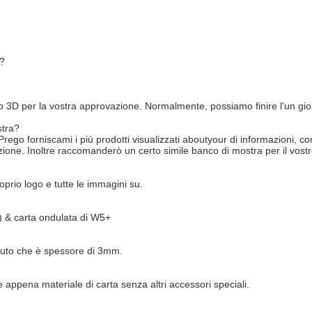
i?
egno 3D per la vostra approvazione. Normalmente, possiamo finire l'un gi
stra?
 Prego forniscami i più prodotti visualizzati aboutyour di informazioni,
izione. Inoltre raccomanderò un certo simile banco di mostra per il vostr
oprio logo e tutte le immagini su.
B) & carta ondulata di W5+
lauto che è spessore di 3mm.
 appena materiale di carta senza altri accessori speciali.