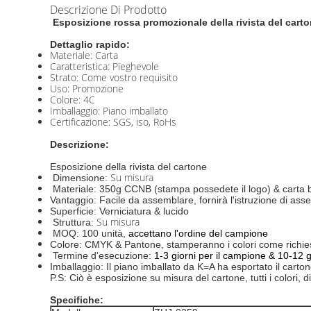
Descrizione Di Prodotto
Esposizione rossa promozionale della rivista del carto
Dettaglio rapido:
Materiale: Carta
Caratteristica: Pieghevole
Strato: Come vostro requisito
Uso: Promozione
Colore: 4C
Imballaggio: Piano imballato
Certificazione: SGS, iso, RoHs
Descrizione:
Esposizione della rivista del cartone
Su misura
Dimensione:
Materiale: 350g CCNB (stampa possedete il logo) & carta b
Vantaggio: Facile da assemblare, fornirà l'istruzione di ass
Superficie: Verniciatura & lucido
Su misura
Struttura:
MOQ: 100 unità,
accettano l'ordine del campione
Colore: CMYK & Pantone, stamperanno i colori come richiest
Termine d'esecuzione:
1-3 giorni per il campione & 10-12 gio
Imballaggio: Il piano imballato da K=A ha esportato il carto
P.S: Ciò è esposizione su misura del cartone, tutti i colori,
Specifiche: