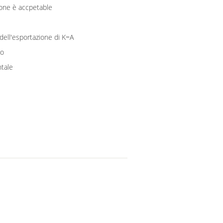
ione è accpetable
dell'esportazione di K=A
to
ntale