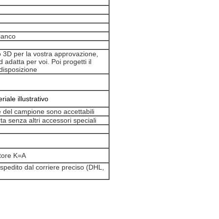
ianco
o 3D per la vostra approvazione,
 adatta per voi. Poi progetti il
 disposizione
iale illustrativo
ne del campione sono accettabili
a senza altri accessori speciali
atore K=A
spedito dal corriere preciso (DHL,