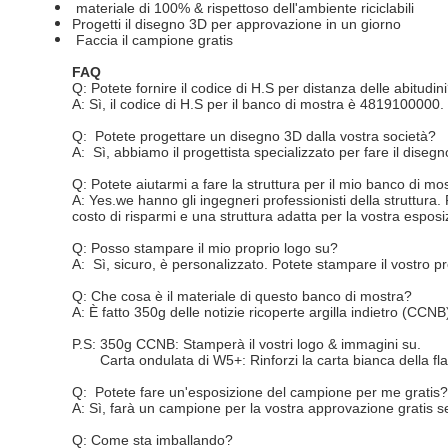
materiale di 100% & rispettoso dell'ambiente riciclabili
Progetti il disegno 3D per approvazione in un giorno
Faccia il campione gratis
FAQ
Q: Potete fornire il codice di H.S per distanza delle abitudin
A: Sì, il codice di H.S per il banco di mostra è 4819100000.
Q: Potete progettare un disegno 3D dalla vostra società?
A: Sì, abbiamo il progettista specializzato per fare il dis
Q: Potete aiutarmi a fare la struttura per il mio banco di mo
A: Yes.we hanno gli ingegneri professionisti della struttura.
costo di risparmi e una struttura adatta per la vostra espos
Q: Posso stampare il mio proprio logo su?
A: Sì, sicuro, è personalizzato. Potete stampare il vostro pr
Q: Che cosa è il materiale di questo banco di mostra?
A: È fatto 350g delle notizie ricoperte argilla indietro (CCN
P.S: 350g CCNB: Stamperà il vostri logo & immagini su.
Carta ondulata di W5+: Rinforzi la carta bianca della f
Q: Potete fare un'esposizione del campione per me gratis?
A: Sì, farà un campione per la vostra approvazione gratis se
Q: Come sta imballando?