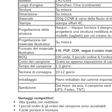
Modello
ZHJ-0359
Luogo d'origine
Shenzhen, Cina (continente)
Struture
Su misura
Dimensione
Su misura
Materiale
350g CCNB & carta della flauto di b
Stampa
stampa offset 4C,
Haojun----Haojun fornisce il disegn
Progettazione della
progetterà una struttura redditizia ed
struttura
modello (tagliato) per voi creano la
Progettazione del
Su misura
materiale illustrativo
Formato del materiale
Il AI, PDF, CDR, segue il vostro mater
illustrativo
MOQ
100 unità, il piccolo ordine & l'ordi
Costo del campione
Gratis se appena esposizione di cart
Tempo del campione
1-3 giorni
Termine di consegna
10-12 giorni
Imballaggio
Piano imballato dal cartone esport
Dal mare, da aria, il campione sarà 
Spedizione
UPS, Fedex, TNT)
Vantaggi competitivi:
Alta qualità con redditizio
I piccoli ordini & gli ordini del campione sono accettabili
Facile portare e montare