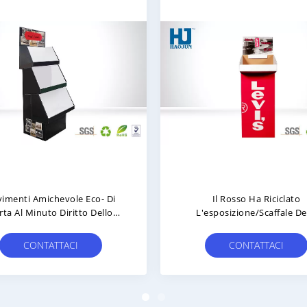
positore Promozionale In
Scaffale Di Esposizione D
one Per Lozioni Per Il Corpo,
Contatore Della Rivista D
spositori Pop In Cartone
Cartone
CONTATTACI
CONTATTACI