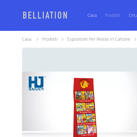
Casa
Prodotti
Circ
Casa
Prodotti
Espositore Per Riviste In Cartone