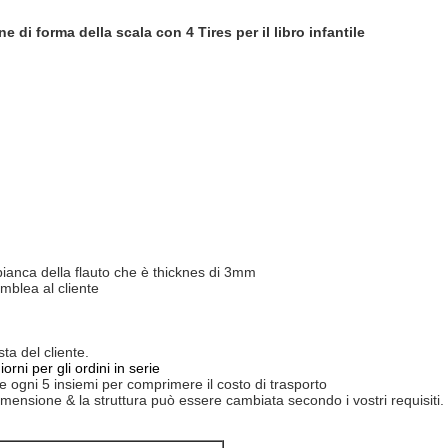
ne di forma della scala con
4 Tires
per il libro infantile
ianca della flauto che è thicknes di 3mm
emblea al cliente
a del cliente.
rni per gli ordini in serie
ne ogni 5 insiemi per comprimere il costo di trasporto
 dimensione & la struttura può essere cambiata secondo i vostri requisiti.