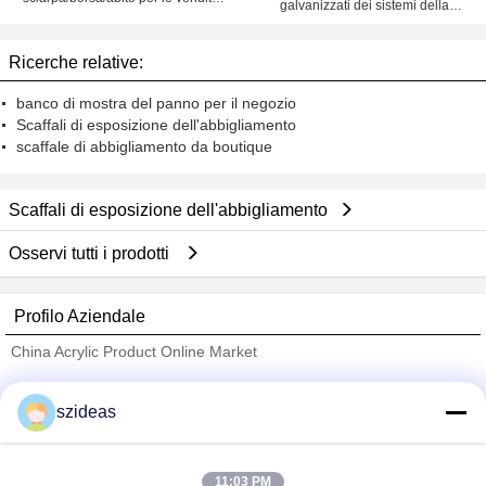
galvanizzati dei sistemi della
al dettaglio con la metropolitana
scaffalatura del cavo del garage
rotonda
Ricerche relative:
banco di mostra del panno per il negozio
Scaffali di esposizione dell'abbigliamento
scaffale di abbigliamento da boutique
Scaffali di esposizione dell'abbigliamento
Osservi tutti i prodotti
Profilo Aziendale
China Acrylic Product Online Market
Fornitori Verified
szideas
Trust Seal
Verified Suplier
11:03 PM