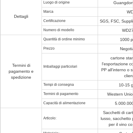
Luogo di origine
Guangdon
Marca
W
Dettagli
Certificazione
SGS, FSC, Suppl
Numero di modello
WD27
Quantità di ordine minimo
1000 p
Prezzo
Negoti
cartone sta
l'esportazione co
Termini di
Imballaggi particolari
PP all'interno o s
pagamento e
clien
spedizione
Tempi di consegna
10-15 g
Termini di pagamento
Western Unio
Capacità di alimentazione
5.000.00
Sacchetti di car
Articolo:
lusso, sacchetto 
per il vino c