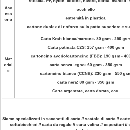
striscia: PP, nylon, cotone, nastro, corda, manico i
Acc
occhiello
ess
estremità in plastica
orio
cartone duplex di rinforzo sulla patta superiore e s
Carta Kraft bianca/marrone: 80 gsm - 250 gs
Carta patinata C2S: 157 gsm - 400 gsm
cartoncino avorio/cartoncino (FBB): 190 gsm - 4
Mat
erial
carta senza legno: 60 gsm - 350 gsm
e
cartoncino bianco (CCNB): 230 gsm - 550 gs
carta nera: 80 gsm - 350 gsm
Carta argentata, carta dorata, ecc.
Siamo specializzati in sacchetti di carta // scatole di carta // cartel
sottobicchieri // carta da regalo // carta velina // espositori // e