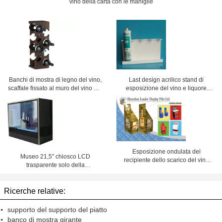
vino della carta con le maniglie
Banchi di mostra di legno del vino,
Last design acrilico stand di
scaffale fissato al muro del vino per
esposizione del vino e liquore
la cucina
portabottiglie scaffale per vino e
bevande
Esposizione ondulata del
Museo 21,5" chiosco LCD
recipiente dello scarico del vino
trasparente solo della
diritto di carta per le vendite al
scatola/touch screen di
dettaglio
presentazione del supporto HD
Ricerche relative:
supporto del supporto del piatto
banco di mostra girante