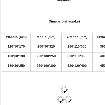
volantini
Dimensioni regolari
Piccolo (mm)
Medio (mm)
Grande (mm)
Extra
120*50*170
200*90*320
280*110*350
36
150*60*190
220*100*250
300*110*380
40
180*80*250
250*100*300
320*120*400
45