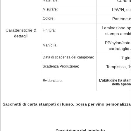
Materiale:
Carta d
Misurare:
L*W*H, su
Colore:
Pantone 
Laminazione op
Caratteristiche &
Finitura:
stampa a cald
dettagli
PP/nylon/coto
Maniglia:
carta/taglio
Data di scadenza del campione:
7 gio
Scadenza Produzione:
Tempistica, 1
L'abitudine ha stam
Evidenziare:
della spesa
Sacchetti di carta stampati di lusso, borsa per vino personalizz
Descrizione del prodotto