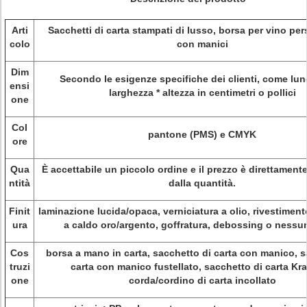
Arti
Sacchetti di carta stampati di lusso, borsa per vino per
colo
con manici
Dim
Secondo le esigenze specifiche dei clienti, come lun
ensi
larghezza * altezza in centimetri o pollici
one
Col
pantone (PMS) e CMYK
ore
Qua
È accettabile un piccolo ordine e il prezzo è direttament
ntità
dalla quantità.
Finit
laminazione lucida/opaca, verniciatura a olio, rivestimen
ura
a caldo oro/argento, goffratura, debossing o nessu
Cos
borsa a mano in carta, sacchetto di carta con manico, s
truzi
carta con manico fustellato, sacchetto di carta Kra
one
corda/cordino di carta incollato