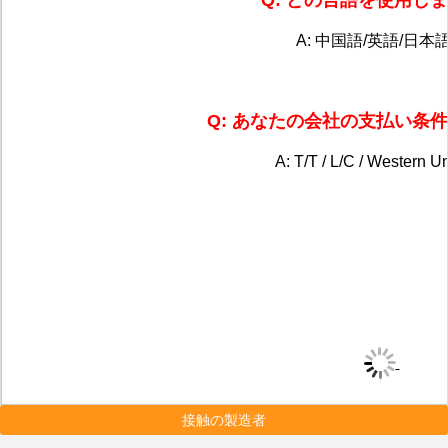
Q: どの言語を使用し
A: 中国語/英語/日本
Q: あなたの会社の支払い条
A: T/T / L/C / Western 
接触の製造者