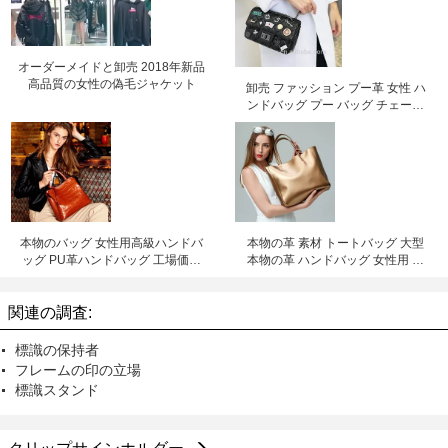
オーダーメイドと卸売 2018年新品
高品質の女性の偽毛ジャケット
卸売 ファッション プー革 女性 ハ
ンドバッグ プー バッグ チェーン
バッグ クロスボディ バッグ 工場価
格 深?? リリー チェン
本物のバッグ 女性用高級ハンドバ
本物の革 素材 トートバッグ 大型
ッグ PU革ハンドバッグ 工場価格
本物の革 ハンドバッグ 女性用 革
深?? リリチェン
バッグ 工場価格 シェンゼン リリー
チェン
関連の調査:
標識の保持者
フレームの印の立場
標識スタンド