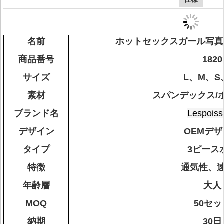
名前
ホットセックスガール写真
商品番号
1820
サイズ
L、M、S
素材
スパンデックス/
ブランド名
Lespoiss
デザイン
OEMデ
タイプ
3ピース
特徴
通気性、
年齢層
大人
MOQ
50セッ
納期
30日