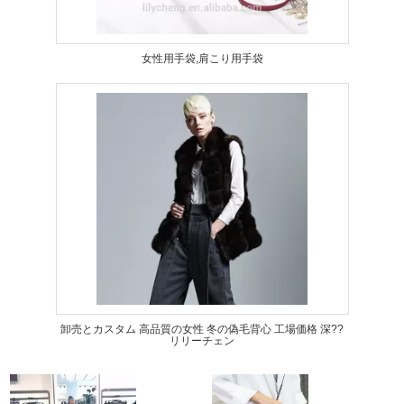
女性用手袋,肩こり用手袋
卸売とカスタム 高品質の女性 冬の偽毛背心 工場価格 深??
リリーチェン