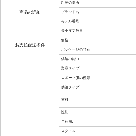
起源の場所
商品の詳細
ブランド名
モデル番号
最小注文数量
価格
お支払配送条件
パッケージの詳細
供給の能力
製品タイプ:
スポーツ服の種類:
供給タイプ:
材料:
性別:
年齢層:
スタイル: