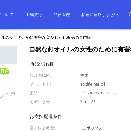
について
工場旅行
品質管理
私達に連絡しなさい
イルの女性のために有害な普及した化粧品の専門家
自然な釘オイルの女性のために有害
商品の詳細:
起源の場所:
中国
ブランド名:
Toplife nail oil
証明:
12 bottles in a pack
モデル番号:
Xuou 85
お支払配送条件:
最小注文数量:
10 ボックス