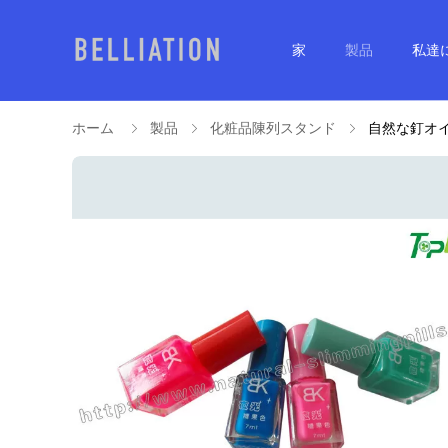
家
製品
私達
ホーム
製品
化粧品陳列スタンド
自然な釘オ