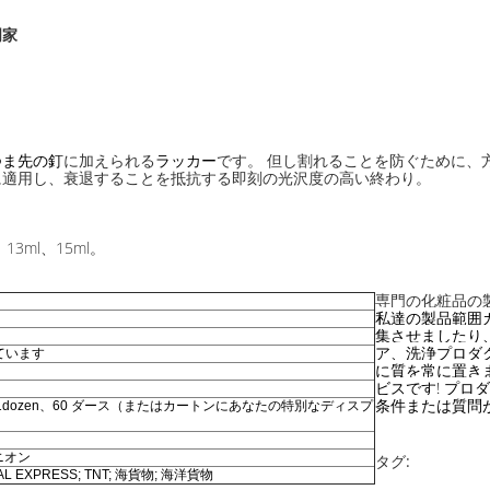
門家
つま先の釘
に加えられる
ラッカー
です。 但し割れることを防ぐために、
に適用し、衰退することを抵抗する即刻の光沢度の高い終わり。
l、13ml、15ml。
専門の化粧品の製
私達の製品範囲カ
集させましたり、
ア、洗浄プロダ
ています
に質を常に置きま
ビスです! プ
条件または質問
 1dozen、60 ダース（またはカートンにあなたの特別なディスプ
ユニオン
タグ:
RAL EXPRESS; TNT; 海貨物; 海洋貨物