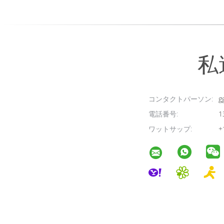
私
コンタクトパーソン:
g
電話番号:
1
ワットサップ:
+