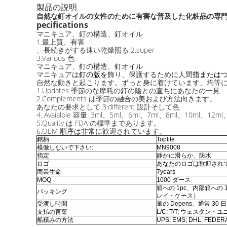
製品の説明
自然な釘オイルの女性のために有害な普及した化粧品の専
pecifications
マニキュア、釘の構造、釘オイル
1.最上質、有害
、長続きがする速い乾燥照る 2.super
3.Various 色
マニキュア、釘の構造、釘オイル
マニキュアは
釘の版を
飾り、保護するために人間
指または
自然な動きと起こります
。
ずっと身に着けています、均等
1.Updates 季節のな摩耗の釘の陰との直ちにあなたの一見
2.Complements は季節の融合の美および方法向きます。
あなたの要求として 3.different 設計そして色
4. Avaialble 容量: 3ml、5ml、6ml、7ml、8ml、10ml、12m
5.Quality は FDA の標準まであります。
6.OEM 順序は非常に歓迎されています。
銘柄
Toplife
模倣しないで下さい:
MN9008
指定
静かに滑らか、防水
ロゴ
あなたのロゴは歓迎され
商業生命
7years
MOQ
1000 ダース
箱への 1pc、内部箱への
パッキング
レイ・ケース）
受渡し時間
量の Depens、通常 30 日
支払の言葉
L/C; T/T; ウェスタン・
船積みの方法
UPS; EMS; DHL; FEDE