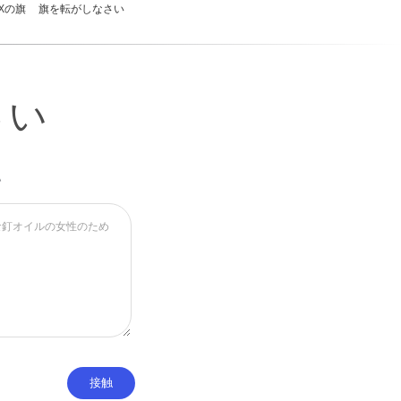
Xの旗
旗を転がしなさい
さい
い