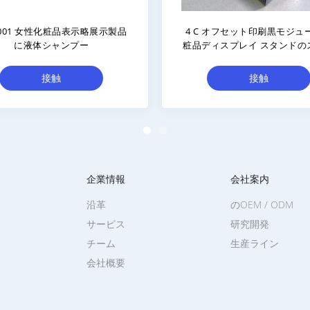
カスタマイズされる ISO9001 証明
CMYK の印刷を用い
の表示/化粧品の陳列台を構成して
の陳列だなのボー
下さい
接触
接触
企業情報
会社案内
沿革
のOEM / ODM
サービス
研究開発
チーム
生産ライン
会社概要