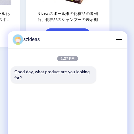
る波形の化粧品
カスタマイズされた Attrative はプ
ル紙の床
ロダクト-整理のための化粧品の陳
列台のホールダーを設計します
接触
szideas
1:37 PM
Good day, what product are you looking 
お問い合わせ
for?
China Acrylic Product Online Market
中国広東省東莞市長安町上沙管理区Huan
Fu Road 11号
86-135-563800-8765
jamesauolcd@anlcd.com