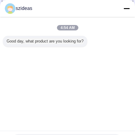
China Acrylic Product Online Market
szideas
Fornecedores Verified
Trust Seal
Verified Suplier
4:54 AM
Good day, what product are you looking for?
Casa
Todos os Produtos
Mapa do Site
Fale Conosco
Pedir um orçamento
Mude a língua