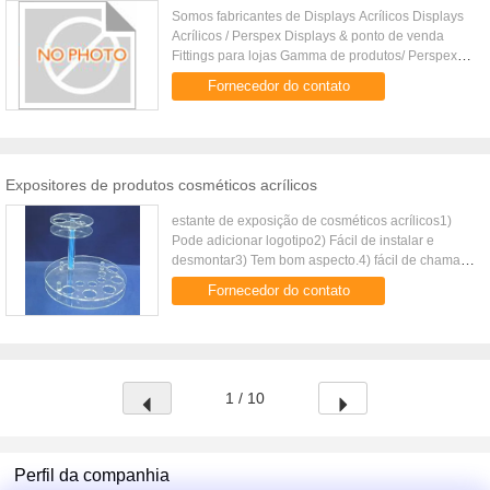
Somos fabricantes de Displays Acrílicos Displays
Acrílicos / Perspex Displays & ponto de venda
Fittings para lojas Gamma de produtos/ Perspex
Displays & Point of Sale Fittings para lojas Perspex
Fornecedor do contato
Estandes de ...
Expositores de produtos cosméticos acrílicos
estante de exposição de cosméticos acrílicos1)
Pode adicionar logotipo2) Fácil de instalar e
desmontar3) Tem bom aspecto.4) fácil de chamar
a atençãoestante de exposição de cosméticos
Fornecedor do contato
acrílicos1Material: acr...
1 / 10
Perfil da companhia