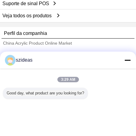
Suporte de sinal POS
Veja todos os produtos
Perfil da companhia
China Acrylic Product Online Market
Fornecedores Verified
szideas
Trust Seal
Verified Suplier
3:29 AM
Casa
Good day, what product are you looking for?
Todos os Produtos
Mapa do Site
Fale Conosco
Pedir um orçamento