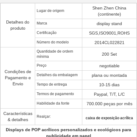
Shen Zhen China
Lugar de origem
(continente)
Detalhes do
Marca
display stand
produto
Certificação
SGS,ISO9001,ROHS
Número do modelo
2014CL022821
Quantidade de ordem
200 Set
mínima
Preço
negotiable
Condições de
Detalhes da embalagem
plana ou montada
Pagamento e
Envio
Tempo de entrega
10-15 dias
Termos de pagamento
Paypal, T/T, L/C
Habilidade da fonte
700.000 peças por mês
Características
Realçar:
caixa de exposição acrílica
& detalhes
Displays de POP acrílicos personalizados e ecológicos para
publicidade em papel