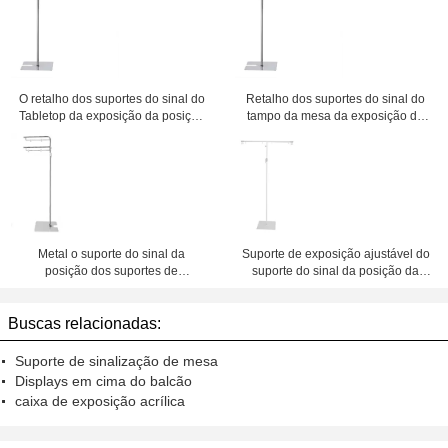
O retalho dos suportes do sinal do
Retalho dos suportes do sinal do
Tabletop da exposição da posição
tampo da mesa da exposição da
de A3 A4, 300-500mm ajusta a
posição de A3 A4 no centro
altura
comercial
Metal o suporte do sinal da
Suporte de exposição ajustável do
posição dos suportes de
suporte do sinal da posição da
exposição para o cartaz, base da
altura com pintura branca do pó
bandeira 310x 250
Buscas relacionadas:
Suporte de sinalização de mesa
Displays em cima do balcão
caixa de exposição acrílica