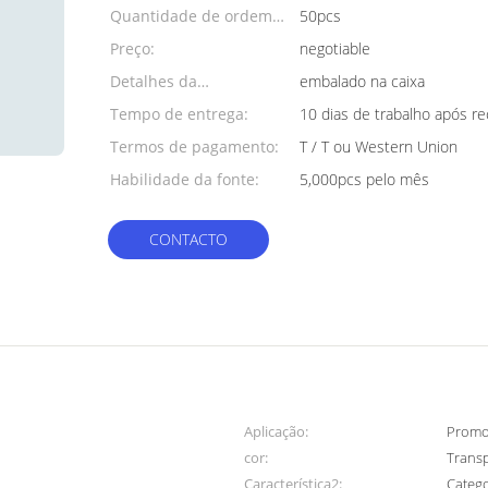
Quantidade de ordem
50pcs
mínima:
Preço:
negotiable
Detalhes da
embalado na caixa
embalagem:
Tempo de entrega:
10 dias de trabalho após 
Termos de pagamento:
T / T ou Western Union
Habilidade da fonte:
5,000pcs pelo mês
CONTACTO
Aplicação:
Promo
cor:
Trans
Característica2:
Catego