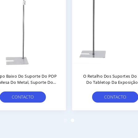
rte De Exposição Ajustável
Suporte Livre Do Sinal Da P
uporte Do Sinal Da Posição
Da Posição Para Suportes Do
ltura Com Pintura Branca Do
Do Assoalho A3 Ou A4 11
Pó
2100mm
CONTACTO
CONTACTO