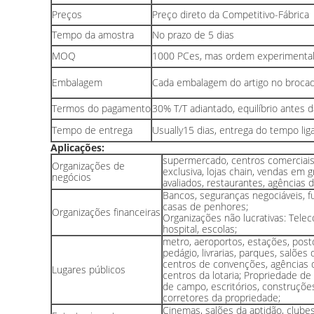
Preços
Preço direto da Competitivo-Fábrica
Tempo da amostra
No prazo de 5 dias
MOQ
1000 PCes, mas ordem experimenta
Embalagem
Cada embalagem do artigo no brocad
Termos do pagamento
30% T/T adiantado, equilíbrio antes 
Tempo de entrega
Usually15 dias, entrega do tempo lig
Aplicações:
supermercado, centros comerciais
Organizações de
exclusiva, lojas chain, vendas em g
negócios
avaliados, restaurantes, agências d
Bancos, seguranças negociáveis, 
casas de penhores;
Organizações financeiras
Organizações não lucrativas: Tele
hospital, escolas;
metro, aeroportos, estações, post
pedágio, livrarias, parques, salõe
centros de convenções, agências d
Lugares públicos
centros da lotaria; Propriedade de
de campo, escritórios, construçõe
corretores da propriedade;
Cinemas, salões da aptidão, clube