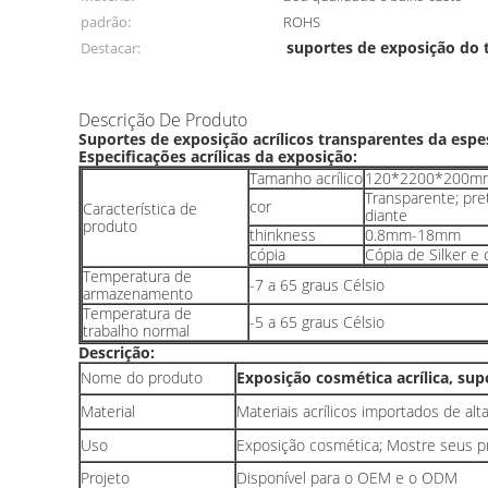
padrão:
ROHS
suportes de exposição do
Destacar:
Descrição De Produto
Suportes de exposição acrílicos transparentes da esp
Especificações acrílicas da exposição:
Tamanho acrílico
120*2200*200mm,
Transparente; pre
cor
Característica de
diante
produto
thinkness
0.8mm-18mm
cópia
Cópia de Silker e 
Temperatura de
-7 a 65 graus Célsio
armazenamento
Temperatura de
-5 a 65 graus Célsio
trabalho normal
Descrição:
Nome do produto
Exposição cosmética acrílica, supo
Material
Materiais acrílicos importados de al
Uso
Exposição cosmética; Mostre seus p
Projeto
Disponível para o OEM e o ODM