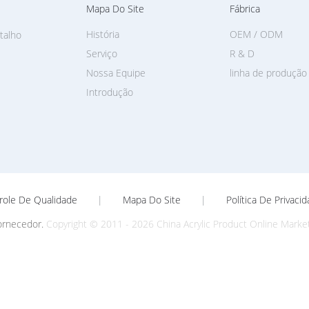
Mapa Do Site
Fábrica
História
OEM / ODM
talho
Serviço
R & D
Nossa Equipe
linha de produção
Introdução
role De Qualidade
|
Mapa Do Site
|
Política De Privaci
ornecedor.
Copyright © 2011 - 2026 China Acrylic Product Online Market