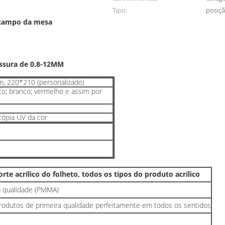
Tipo:
posiçã
 tampo da mesa
essura de 0.8-12MM
 220*210 (personalizado)
to; branco; vermelho e assim por
cópia UV da cor
rte acrílico do folheto, todos os tipos do produto acrílico
ta qualidade (PMMA)
rodutos de primeira qualidade perfeitamente em todos os sentidos