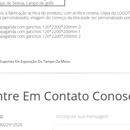
lojas de beleza, campo de golfe
ídeo; a fabricação acrílica do produto, com acrílico cinzela, cópia do L
ssa personalizado), imagem do começo da tela pode ser personalizado po
Suportes De Exposição Do Tampo Da Mesa
ntre Em Contato Conos
gg
Incorpore sua mensagem
3022912520