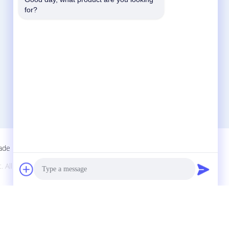
Fale Conosco
for?
China Acrylic Product Online Market
No. 11 Huan Fu Road, Shang Sha
Management District, Chang An Town,
Dong Guan City, Província de Guang Dong,
China
86-135-563800-8765
jamesauolcd@anlcd.com
dade
|
. All Rights Reserved. Developed by
ECER