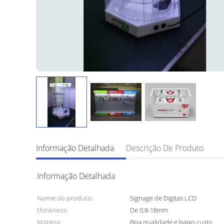
Informação Detalhada
Descrição De Produto
Informação Detalhada
Nome do produto:
Signage de Digitas LCD
thinkness:
De 0.8-18mm
Matéria:
Boa qualidade e baixo custo