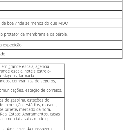
l da boa vinda se menos do que MOQ
o protetor da membrana e da pérola.
da expedição.
ado
 em grande escala, agência
rande escala, hotéis estrela-
e viagens, farmácia.
fundos, companhias de seguros,
comunicações, estação de correios,
os de gasolina, estações do
s de exposição, estádios, museus,
e bilhete, mercado da hora,
 Real Estate: Apartamentos, casas
s comerciais, salas modelo,
s, clubes, salas da massagem,