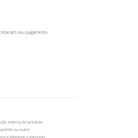
receberam seu pagamento
ção interna do produto
parente ou outro
ria e elegante superiores