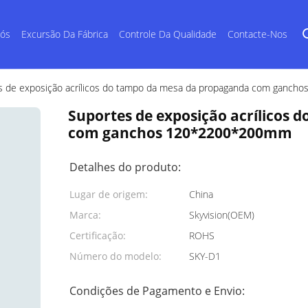
Nós
Excursão Da Fábrica
Controle Da Qualidade
Contacte-Nos
s de exposição acrílicos do tampo da mesa da propaganda com ganc
Suportes de exposição acrílicos
com ganchos 120*2200*200mm
Detalhes do produto:
Lugar de origem:
China
Marca:
Skyvision(OEM)
Certificação:
ROHS
Número do modelo:
SKY-D1
Condições de Pagamento e Envio: