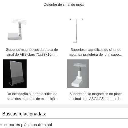
Detentor de sinal de metal
Suportes magnéticos da placa do
Suportes magnéticos do sinal do
sinal do ABS claro 71x38x16mm
metal da prateleira de loja, suporte
para o quadro do PC A3 A4 A5
de exposição ajustável do PNF da
altura
Da inclinação suporte acrílico do
Suporte baixo magnético da placa
sinal dos suportes de exposição
do sinal com A3/A4/A5 quadro, tipo
para trás para a propaganda
do botão da imprensa
Buscas relacionadas:
suportes plásticos do sinal