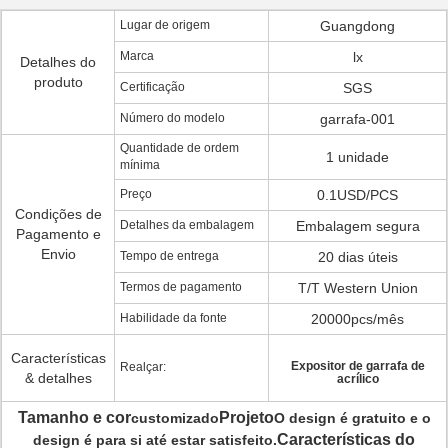
Lugar de origem
Guangdong
Marca
lx
Detalhes do
produto
Certificação
SGS
Número do modelo
garrafa-001
Quantidade de ordem
1 unidade
mínima
Preço
0.1USD/PCS
Condições de
Detalhes da embalagem
Embalagem segura
Pagamento e
Envio
Tempo de entrega
20 dias úteis
Termos de pagamento
T/T Western Union
Habilidade da fonte
20000pcs/mês
Características
Expositor de garrafa de
Realçar:
& detalhes
acrílico
Tamanho e cor
Projeto
customizado
O design é gratuito e o
Características do
design é para si até estar satisfeito.