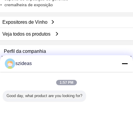
cremalheira de exposição
Expositores de Vinho
Veja todos os produtos
Perfil da companhia
China Acrylic Product Online Market
szideas
Fornecedores Verified
Trust Seal
Verified Suplier
1:57 PM
Good day, what product are you looking for?
Casa
Todos os Produtos
Mapa do Site