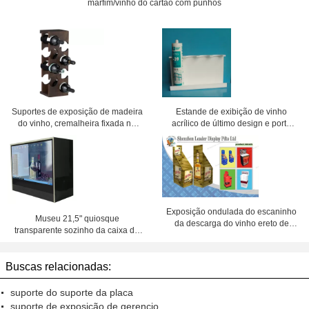
marfim/vinho do cartão com punhos
Suportes de exposição de madeira
Estande de exibição de vinho
do vinho, cremalheira fixada na
acrílico de último design e porta
parede do vinho para a cozinha
garrafas de bebidas para vinho e
bebida
Exposição ondulada do escaninho
Museu 21,5" quiosque
da descarga do vinho ereto de
transparente sozinho da caixa de
papel para lojas
exposição do suporte HD LCD/tela
de toque
Buscas relacionadas:
suporte do suporte da placa
suporte de exposição de gerencio