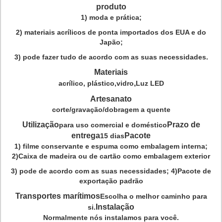
produto
1) moda e prática;
2) materiais acrílicos de ponta importados dos EUA e do
Japão;
3) pode fazer tudo de acordo com as suas necessidades.
Materiais
,
acrílico, plástico,
vidro
Luz LED
Artesanato
corte/gravação/dobragem a quente
Utilização
Prazo de
para uso comercial e doméstico
entrega
Pacote
15 dias
1) filme conservante e espuma como embalagem interna;
2)
Caixa de madeira ou de cartão como embalagem exterior
3) pode de acordo com as suas necessidades; 4)
Pacote de
exportação padrão
Transportes marítimos
Escolha o melhor caminho para
Instalação
si.
Normalmente nós instalamos para você.