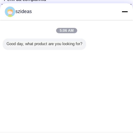
China Acrylic Product Online Market
szideas
Fornecedores Verified
Trust Seal
Verified Suplier
5:06 AM
Good day, what product are you looking for?
Casa
Todos os Produtos
Mapa do Site
Fale Conosco
Pedir um orçamento
Mude a língua