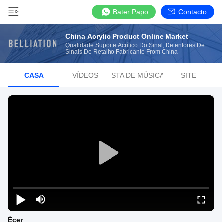
Bater Papo
Contacto
China Acrylic Product Online Market
Qualidade Suporte Acrílico Do Sinal, Detentores De
Sinais De Retalho Fabricante From China
CASA
VÍDEOS
LISTA DE MÚSICAS
SITE
Écer