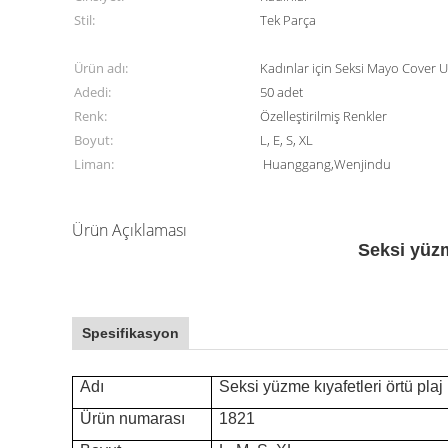
Stil:
Tek Parça
Ürün adı:
Kadınlar için Seksi Mayo Cover
Adedi:
50 adet
Renk:
Özelleştirilmiş Renkler
Boyut:
L, E, S, XL
Liman:
Huanggang,Wenjindu
Ürün Açıklaması
Seksi yüzme
Spesifikasyon
Adı
Seksi yüzme kıyafetleri örtü plaj 
Ürün numarası
1821