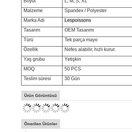
Boyut
L, M, S, XL
Malzeme
Spandex / Polyester
Marka Adı
Lespoissons
Tasarım
OEM Tasarımı
Türü
Tek parça mayo
Özellik
Nefes alabilir, hızlı kurur.
Yaş grubu
Yetişkin
MOQ
50 PCS
Teslim süresi
30 Gün
Ürün Görüntüsü
Önerilen Ürünler