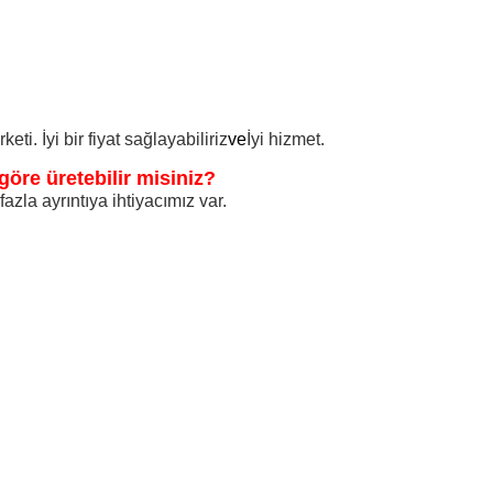
ti. İyi bir fiyat sağlayabiliriz
ve
İyi hizmet.
öre üretebilir misiniz?
azla ayrıntıya ihtiyacımız var.