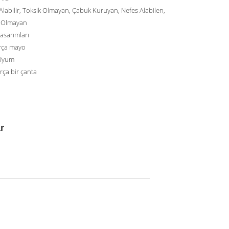
Alabilir, Toksik Olmayan, Çabuk Kuruyan, Nefes Alabilen,
k Olmayan
asarımları
rça mayo
Uyum
rça bir çanta
r