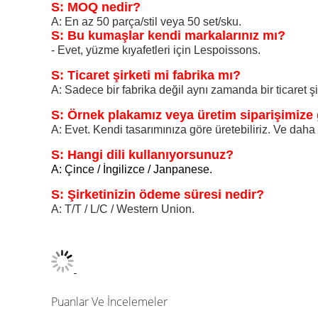
S: MOQ nedir?
A: En az 50 parça/stil veya 50 set/sku.
S: Bu kumaşlar kendi markalarınız mı?
- Evet, yüzme kıyafetleri için Lespoissons.
S: Ticaret şirketi mi fabrika mı?
A: Sadece bir fabrika değil aynı zamanda bir ticaret şirke
S: Örnek plakamız veya üretim siparişimize g
A: Evet. Kendi tasarımınıza göre üretebiliriz. Ve daha f
S: Hangi dili kullanıyorsunuz?
A: Çince / İngilizce / Janpanese.
S: Şirketinizin ödeme süresi nedir?
A: T/T / L/C / Western Union.
Puanlar Ve İncelemeler