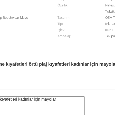
Özellik:
Nefes 
Toksi
 Up Beachwear Mayo
Tasarım:
OEM T
Tip:
tek pa
İşlev:
Kuru 
Ambalaj:
Tek pa
 kıyafetleri örtü plaj kıyafetleri kadınlar için mayola
kıyafetleri kadınlar için mayolar