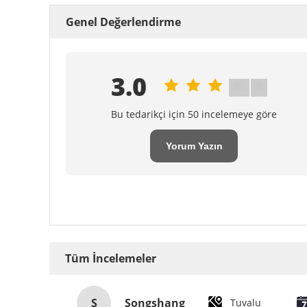
Genel Değerlendirme
3.0
Bu tedarikçi için 50 incelemeye göre
Yorum Yazın
Tüm İncelemeler
S
Songshang
Tuvalu