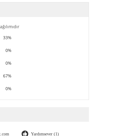
ağılımıdır
33%
0%
0%
67%
0%
ot.com
Yardımsever (1)