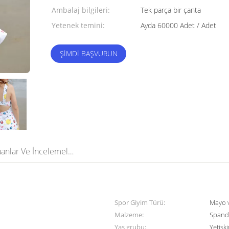
Ambalaj bilgileri:
Tek parça bir çanta
Yetenek temini:
Ayda 60000 Adet / Adet
ŞIMDI BAŞVURUN
Puanlar Ve İncelemeler
Spor Giyim Türü:
Mayo v
Malzeme:
Spande
Yaş grubu:
Yetişki