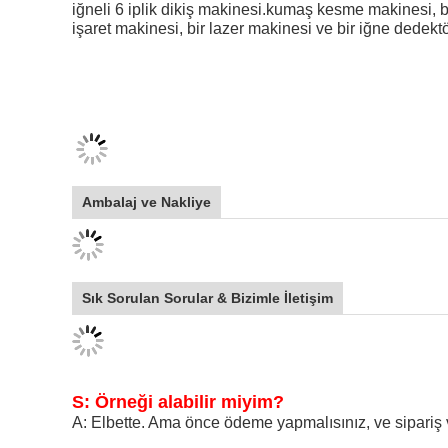
iğneli 6 iplik dikiş makinesi.kumaş kesme makinesi, b
işaret makinesi, bir lazer makinesi ve bir iğne dedekt
Ambalaj ve Nakliye
Sık Sorulan Sorular & Bizimle İletişim
S: Örneği alabilir miyim?
A: Elbette. Ama önce ödeme yapmalısınız, ve sipariş v