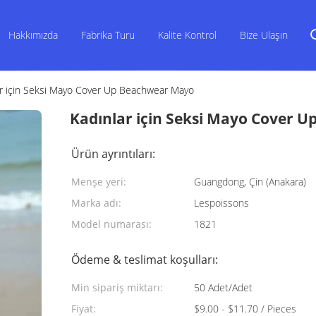
Hakkımızda
Fabrika Turu
Kalite Kontrol
Bize Ulaşın
ar için Seksi Mayo Cover Up Beachwear Mayo
Kadınlar için Seksi Mayo Cover 
Ürün ayrıntıları:
Menşe yeri:
Guangdong, Çin (Anakara)
Marka adı:
Lespoissons
Model numarası:
1821
Ödeme & teslimat koşulları:
Min sipariş miktarı:
50 Adet/Adet
Fiyat:
$9.00 - $11.70 / Pieces