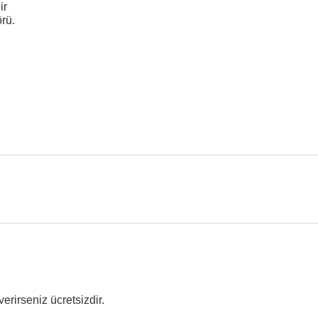
ir
örü.
erirseniz ücretsizdir.