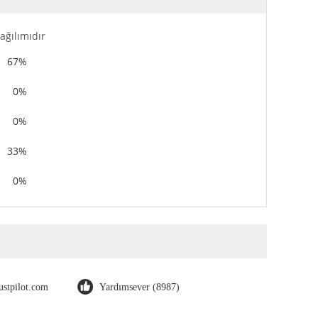
ağılımıdır
67%
0%
0%
33%
0%
rustpilot.com
Yardımsever (8987)