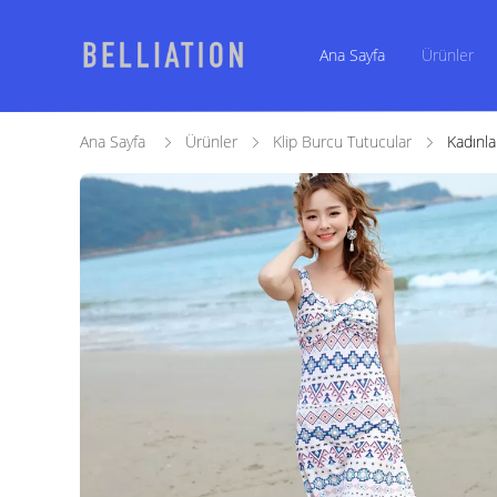
Ana Sayfa
Ürünler
Ana Sayfa
Ürünler
Klip Burcu Tutucular
Kadınl