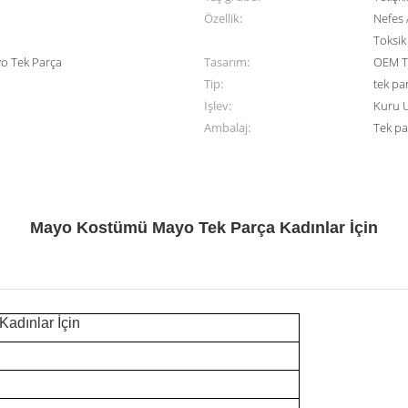
Özellik:
Nefes 
Toksi
o Tek Parça
Tasarım:
OEM T
Tip:
tek pa
İşlev:
Kuru 
Ambalaj:
Tek pa
Mayo Kostümü Mayo Tek Parça Kadınlar İçin
adınlar İçin