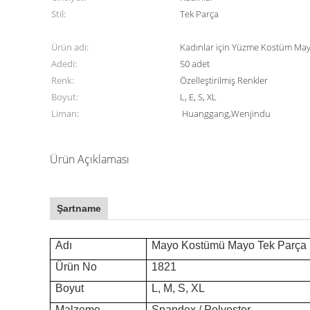
Stil:
Tek Parça
Ürün adı:
Kadınlar için Yüzme Kostüm May
Adedi:
50 adet
Renk:
Özelleştirilmiş Renkler
Boyut:
L, E, S, XL
Liman:
Huanggang,Wenjindu
Ürün Açıklaması
Şartname
Adı
Mayo Kostümü Mayo Tek Parça K
Ürün No
1821
Boyut
L, M, S, XL
Malzeme
Spandex / Polyester