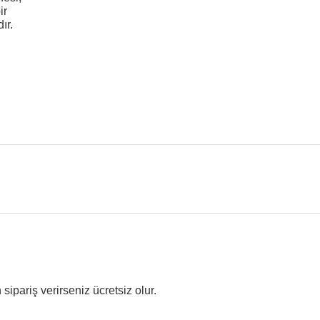
ir
ır.
ipariş verirseniz ücretsiz olur.