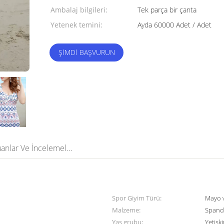
Ambalaj bilgileri:
Tek parça bir çanta
Yetenek temini:
Ayda 60000 Adet / Adet
ŞIMDI BAŞVURUN
Puanlar Ve İncelemeler
Spor Giyim Türü:
Mayo v
Malzeme:
Spande
Yaş grubu:
Yetişki