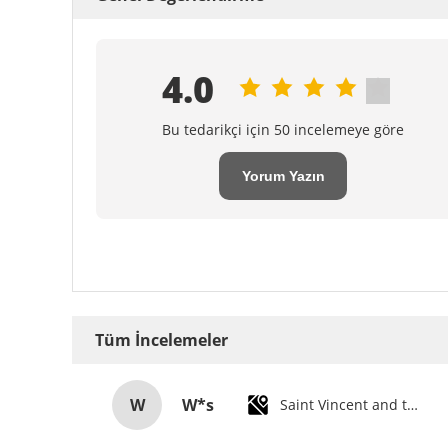
4.0
Bu tedarikçi için 50 incelemeye göre
Yorum Yazın
Tüm İncelemeler
W
W*s
Saint Vincent and the Grenadines