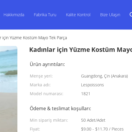
Hakkımızda
Fabrika Turu
Kalite Kontrol
Bize Ulaşın
ar için Yüzme Kostüm Mayo Tek Parça
Kadınlar için Yüzme Kostüm May
Ürün ayrıntıları:
Menşe yeri:
Guangdong, Çin (Anakara)
Marka adı:
Lespoissons
Model numarası:
1821
Ödeme & teslimat koşulları:
Min sipariş miktarı:
50 Adet/Adet
Fiyat:
$9.00 - $11.70 / Pieces