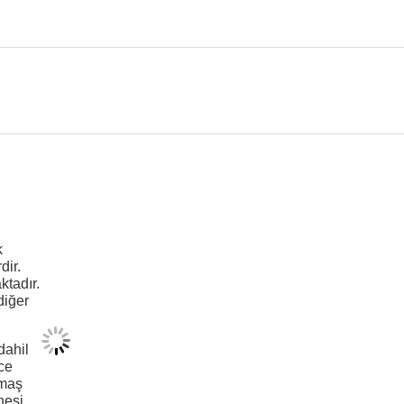
k
dir.
ktadır.
diğer
dahil
ce
umaş
nesi,