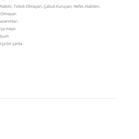
Alabilir, Toksik Olmayan, Çabuk Kuruyan, Nefes Alabilen,
k Olmayan
asarımları
rça mayo
Uyum
rça bir çanta