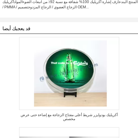
المنتج البندعازف إشارة أكريليك 100% شفافة مع نسبة 92٪ من انبعاث الضوءالموادأكريليك
/ PMMA / الزجاج العضوي / الزجاج المزدوجتصميم OEM...
قد يعجبك أيضا
أكريليك بودوايزر شريط أعلى مفتاح الزجاجة مع إضاءة حتى عرض
مخصص