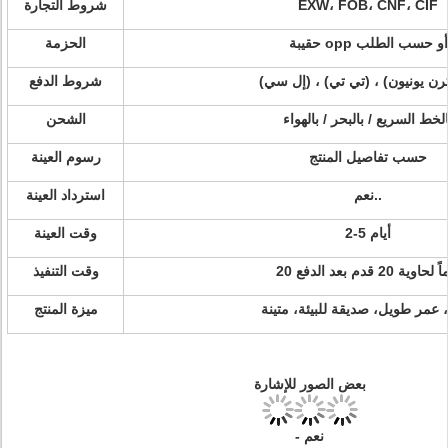
EXW، FOB، CNF، CIF
شروط التجارة
حقيبة opp أو حسب الطلب
الحزمة
شروط الدفع
الخط السريع / بالبحر / بالهواء
الشحن
حسب تفاصيل المنتج
رسوم العينة
نعم..
استرداد العينة
2-5 أيام
وقت العينة
اً لحاوية 20 قدم بعد الدفع
وقت التنفيذ
، عمر طويل، صديقة للبيئة، متينة
ميزة المنتج
بعض الصور للإشارة
- نعم