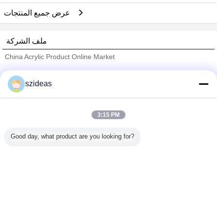
عرض جميع المنتجات
ملف الشركة
China Acrylic Product Online Market
ﺎﻠﺘﺤﻘﻗ ﺎﻠﻣﻭﺭﺩﻮﻧ
szideas
Trust Seal
Verified Suplier
3:15 PM
منزل
Good day, what product are you looking for?
جميع المنتجات
حول نا
اتصل بنا
طلب اقتباس