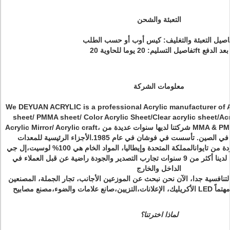
التعبئة والشحن
اصيل التعبئة والتغليف: كيس أوب أو حسب الطلب
تفاصيل التسليم: 20 يوما للحاوية 20ft بعد الدفع
معلومات الشركة
We DEYUAN ACRYLIC is a professional Acrylic manufacturer of Ac
sheet/ PMMA sheet/ Color Acrylic Sheet/Clear acrylic sheet/Acry
Acrylic Mirror/ Acrylic craft، شركتنا لديها سنوات عديدة من MMA & PMMA منطقة وواحدة من أقدم
مصانع المواد البلاستيكية في الصين. تأسست في فوشان في عام 1985.الأجزاء الرئيسية للمعدات
والخطوط المنتجة هنا مستوردة من تايوانالمملكة المتحدة وإيطاليا، المواد الخام هي 100% لوسيت،إل جي
ميتسوبيشي وسوميتوولكن لدينا أكثر من 9 سنوات تجارب التصدير والجودة راضية عن قبل العملاء في
الداخل والخارج
 التنافسية جدا، الآن نحن نبحث عن الموزعين الأجانب، تجار الجملة، المصنعين
ا إذا كنت مهتماً
لماذا اخترتنا؟