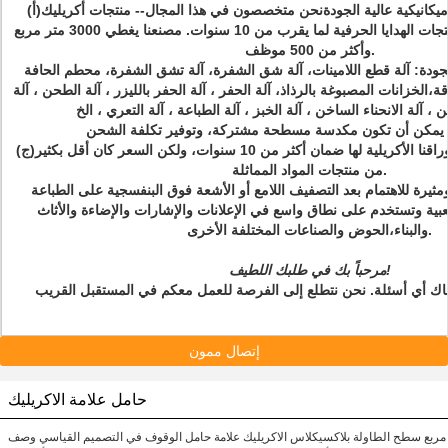
انيكية عالية الجودة
نحن متخصصون في هذا المجال-- منتجات أكريليك
(أ)
(بليكسيجلاس) وكل أنواع منتجات الهدايا الحرفية لما يقرب من 10 سنوات. مصنعنا يغطي 3000 متر مربع
وأكثر من 500 موظف.
 الجودة: آلة قطع اللامينات، آلة شق الشفرة، آلة تشق الشفرة، محطم الحافة
الخزانات المصبوغة بالرذاذ، آلة الحفر ، آلة الحفر بالليزر ، آلة الطحن ، آلة
ن ، آلة الانحناء الساخن ، آلة الخبز ، آلة الطباعة ، آلة التعري ، الخ
 يمكن أن تكون مكدسة مسطحة مشتركة، وتوفير تكلفة الشحن
: أوراقنا الأكريلية لها ضمان أكثر من 10 سنوات، ولكن السعر كان أقل بكثير
(ج)
من منتجات المواد المماثلة.
 ومثيرة للاهتمام بعد التصفيف اللامع أو الأشعة فوق البنفسجية على الطباعة
ية وتستخدم على نطاق واسع في الإعلانات والإشارات والإضاءة والأثاث
والبناء،الحوض والصناعات المختلفة الأخرى.
مرحباً بك في طلبك اللطيف!
إتصال ممون
حامل علامة الاكريليك
مربع سطح الطاولة بلاكسيكلاس الاكريليك علامة حامل الوقوف في التصميم القياسي وصف