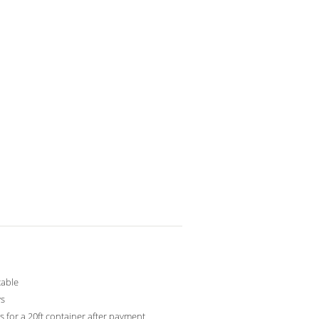
table
ys
s for a 20ft container after payment