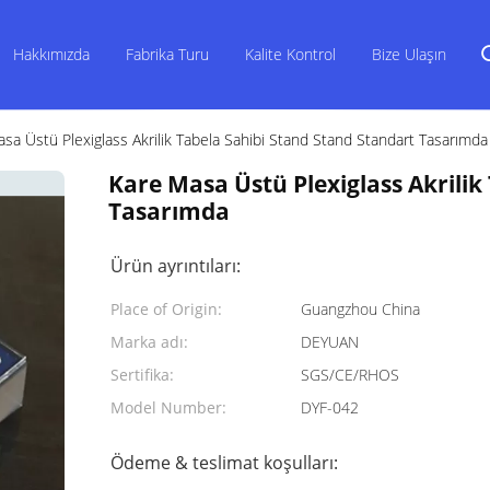
Hakkımızda
Fabrika Turu
Kalite Kontrol
Bize Ulaşın
sa Üstü Plexiglass Akrilik Tabela Sahibi Stand Stand Standart Tasarımda
Kare Masa Üstü Plexiglass Akrilik
Tasarımda
Ürün ayrıntıları:
Place of Origin:
Guangzhou China
Marka adı:
DEYUAN
Sertifika:
SGS/CE/RHOS
Model Number:
DYF-042
Ödeme & teslimat koşulları: