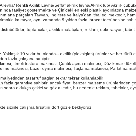
ha/ Renkli Akrilik Levha/Şeffaf akrilik levha/Akrilik tüp/ Akrilik çubuk/ 
lanında faaliyet göstermekte ve Çin'deki en eski plastik aydınlatma malz
ının ana parçaları Tayvan, İngiltere ve İtalya'dan ithal edilmektedir,
makla kalmıyor, aynı zamanda 9 yıldan fazla ihracat tecrübesine sahibiz
distribütörler, toptancılar, akrilik imalatçıları, reklam, dekorasyon, tabela 
.
Yaklaşık 10 yıldır bu alanda-- akrilik (pleksiglas) ürünler ve her türlü
en fazla çalışana sahiptir.
nesi, İtmeli testere makinesi, Çentik açma makinesi, Düz kenar düzelt
, Delme makinesi, Lazer oyma makinesi, Taşlama makinesi, Parlatma ma
ği maliyetinden tasarruf sağlar, tekrar tekrar kullanılabilir
dan fazla garantiye sahiptir, ancak fiyatı benzer malzeme ürünlerinden ç
sonra oldukça çekici ve göz alıcıdır, bu nedenle reklam, tabelalar, ayd
te sizinle çalışma fırsatını dört gözle bekliyoruz!