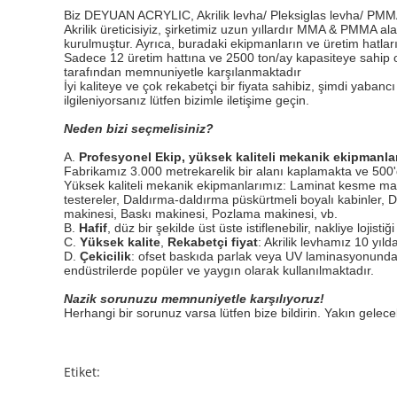
Biz DEYUAN ACRYLIC, Akrilik levha/ Pleksiglas levha/ PMMA lev
Akrilik üreticisiyiz, şirketimiz uzun yıllardır MMA & PMMA a
kurulmuştur. Ayrıca, buradaki ekipmanların ve üretim hatlar
Sadece 12 üretim hattına ve 2500 ton/ay kapasiteye sahip ol
tarafından memnuniyetle karşılanmaktadır
İyi kaliteye ve çok rekabetçi bir fiyata sahibiz, şimdi yabancı 
ilgileniyorsanız lütfen bizimle iletişime geçin.
Neden bizi seçmelisiniz?
A.
Profesyonel Ekip, yüksek kaliteli mekanik ekipmanlar
Fabrikamız 3.000 metrekarelik bir alanı kaplamakta ve 500'd
Yüksek kaliteli mekanik ekipmanlarımız: Laminat kesme maki
testereler, Daldırma-daldırma püskürtmeli boyalı kabinler
makinesi, Baskı makinesi, Pozlama makinesi, vb.
B.
Hafif
, düz bir şekilde üst üste istiflenebilir, nakliye lojisti
C.
Yüksek kalite
,
Rekabetçi fiyat
: Akrilik levhamız 10 yıl
D.
Çekicilik
: ofset baskıda parlak veya UV laminasyonundan 
endüstrilerde popüler ve yaygın olarak kullanılmaktadır.
Nazik sorunuzu memnuniyetle karşılıyoruz!
Herhangi bir sorunuz varsa lütfen bize bildirin. Yakın gelecek
Etiket: