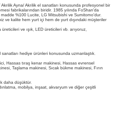
Akrilik Ayna/ Akrilik el sanatları konusunda profesyonel bir
emesi fabrikalarından biridir. 1985 yılında FoShan'da
 ham madde %100 Lucite, LG Mitsubishi ve Sumitomo'dur.
 ve kalite hem yurt içi hem de yurt dışındaki müşteriler
üreticileri ve ışık, LED üreticileri vb. arıyoruz,
 el sanatları hediye ürünleri konusunda uzmanlaştık.
ici, Hassas tıraş kenar makinesi, Hassas evrensel
kinesi, Taşlama makinesi, Sıcak bükme makinesi, Fırın
ok daha düşüktür.
ınlatma, mobilya, inşaat, akvaryum ve diğer çeşitli