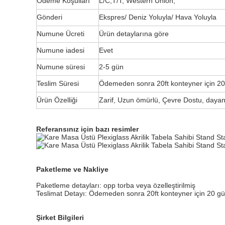
Ödeme Koşulları
L/C,T/T, Western Union,
Gönderi
Ekspres/ Deniz Yoluyla/ Hava Yoluyla
Numune Ücreti
Ürün detaylarına göre
Numune iadesi
Evet
Numune süresi
2-5 gün
Teslim Süresi
Ödemeden sonra 20ft konteyner için 2
Ürün Özelliği
Zarif, Uzun ömürlü, Çevre Dostu, dayan
Referansınız için bazı resimler
Paketleme ve Nakliye
Paketleme detayları: opp torba veya özelleştirilmiş
Teslimat Detayı: Ödemeden sonra 20ft konteyner için 20 g
Şirket Bilgileri