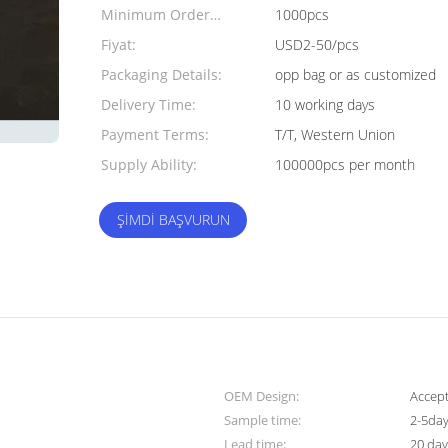
Minimum Order
1000pcs
Quantity:
Fiyat:
USD2-50/pcs
Packaging Details:
opp bag or as customized
Delivery Time:
10 working days
Payment Terms:
T/T, Western Union
Supply Ability:
100000pcs per month
ŞIMDI BAŞVURUN
OEM Design:
Accep
Sample time:
2-5da
Lead time:
20 day