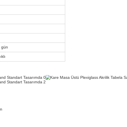
0 gün
ıklı
ün