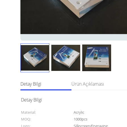
Detay Bilgi
Ürün Açıklaması
Detay Bilgi
Material:
Acrylic
MOQ:
1000pcs
Logo:
Silkscreen/Engraving