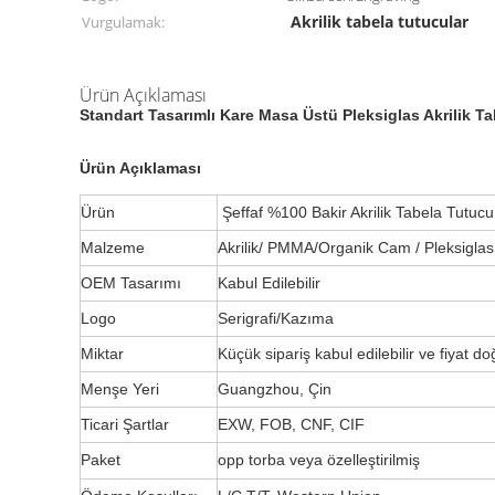
Akrilik tabela tutucular
Vurgulamak:
Ürün Açıklaması
Standart Tasarımlı Kare Masa Üstü Pleksiglas Akrilik T
Ürün Açıklaması
Ürün
Şeffaf %100 Bakir Akrilik Tabela Tutucu,
Malzeme
Akrilik/ PMMA/Organik Cam / Pleksiglas
OEM Tasarımı
Kabul Edilebilir
Logo
Serigrafi/Kazıma
Miktar
Küçük sipariş kabul edilebilir ve fiyat d
Menşe Yeri
Guangzhou, Çin
Ticari Şartlar
EXW, FOB, CNF, CIF
Paket
opp torba veya özelleştirilmiş