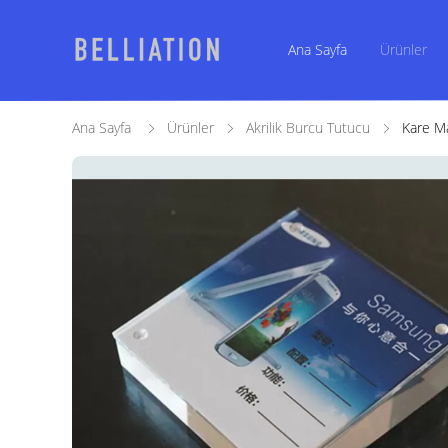
Ana Sayfa
Ürünler
Ana Sayfa
Ürünler
Akrilik Burcu Tutucu
Kare Ma