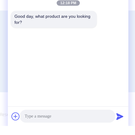
12:18 PM
Good day, what product are you looking 
Bize Ulaşın
for?
China Acrylic Product Online Market
No. 11 Huan Fu Road, Shang Sha Yönetim
Bölgesi, Chang An Town, Dong Guan City,
Guang Dong Eyaleti, Çin
86-135-563800-8765
jamesauolcd@anlcd.com
s Reserved. Developed by
ECER