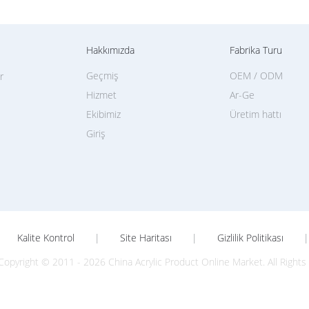
Hakkımızda
Fabrika Turu
Geçmiş
OEM / ODM
r
Hizmet
Ar-Ge
Ekibimiz
Üretim hattı
Giriş
Kalite Kontrol
|
Site Haritası
|
Gizlilik Politikası
|
Copyright © 2011 - 2026 China Acrylic Product Online Market. All Right