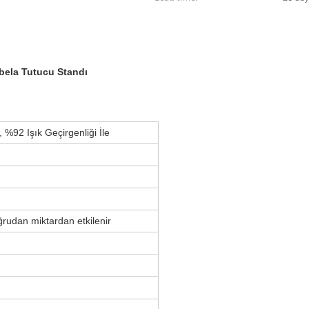
abela Tutucu Standı
 %92 Işık Geçirgenliği İle
oğrudan miktardan etkilenir