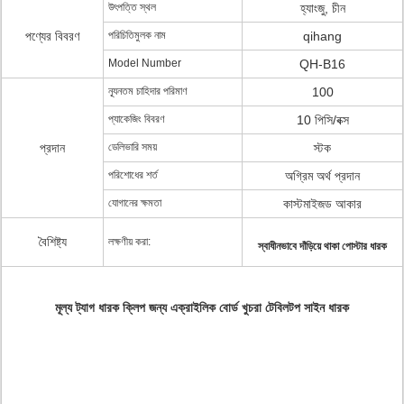
উৎপত্তি স্থল
হ্যাংজু, চীন
পণ্যের বিবরণ
পরিচিতিমুলক নাম
qihang
Model Number
QH-B16
ন্যূনতম চাহিদার পরিমাণ
100
প্যাকেজিং বিবরণ
10 পিসি/বক্স
প্রদান
ডেলিভারি সময়
স্টক
পরিশোধের শর্ত
অগ্রিম অর্থ প্রদান
যোগানের ক্ষমতা
কাস্টমাইজড আকার
বৈশিষ্ট্য
লক্ষণীয় করা:
স্বাধীনভাবে দাঁড়িয়ে থাকা পোস্টার ধারক
মূল্য ট্যাগ ধারক ক্লিপ জন্য এক্রাইলিক বোর্ড খুচরা টেবিলটপ সাইন ধারক