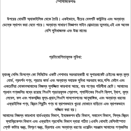
স্পেসিফিকেশনঃ
উপরের বোর্ডটি অ্যাকাইলিক থেকে তৈরি। একইভাবে, নীচের বেসপটি কাউন্টার এবং অন্যান্য
ডেস্কে স্থাপন করা যেতে পারে। অন্যান্য সাধারণ বিজ্ঞাপন সাইন হোল্ডারের তুলনায়,এই এক অনেক
বেশি সুবিধাজনক এবং উচ্চ মানের
প্রতিযোগিতামূলক সুবিধা:
হ্যাংজু সেলিং ডিসপ্লে কো লিমিটেড একটি পেশাদার সরবরাহকারী যা সুপারমার্কেট চেইনের জন্য মূল্য
বোর্ড, প্রদর্শন পণ্য, প্রচার কার্ড এবং অন্যান্য সহায়ক সুবিধা সরবরাহ করে,শপিং মেইল এবং
একচেটিয়া দোকানআমাদের নিজস্ব সুসজ্জিত কারখানা আছে, যার পণ্যের পরিসীমা ছোট। আমাদের
প্রধান পণ্যগুলির মধ্যে রয়েছে পিওপি প্রচারমূলক প্রোপস, প্লাস্টিকের পিওপি ক্লিপ, ট্যাগ, মূল্য
লেবেল, ফল এবং শাকসব্জির মূল্য-প্ল্যান,পিওপি সাসপেনশনের আনুষাঙ্গিক, এবং অন্যান্য ধরনের
এক্রাইলিক পণ্য, স্ক্রিন প্রিন্টিং পণ্য যা ব্যাপকভাবে খুচরা দোকানে বাড়িতে এবং ব্যাপকভাবে
সজ্জিত করা হয়।
আমাদের নিজস্ব কারখানা হার্ডওয়্যার বিভাগ, ইনজেকশন ছাঁচ বিভাগ, সমাবেশ বিভাগ, সিল্ক-স্ক্রিন
ফ্যাব্রিকেশন বিভাগ এবং এক্রাইল প্রসেসিং বিভাগ দ্বারা গঠিত।এনসি খোদাই মেশিনইস্পাত
প্লেট কাটার যন্ত্র, মিশ্রণ যন্ত্র, ড্রিলার এবং অন্যান্য ধরণের ওয়েল্ডিং সরঞ্জাম আমাদের পণ্যগুলির