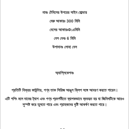
নামঃ টেবিলের উপরের সাইন হোল্ডার
মেরু আকারঃ 300 মিমি
বেসের আকারঃ
মিমি
Φ১৪
বেস বেধঃ 6 মিমি
উপাদানঃ লোহা বেস
অ্যাপ্লিকেশনঃ
প্রতিটি বিক্রয় কাউন্টার, পণ্য তাক সিরিজ আঙুল ক্লিপ সঙ্গে আবরণ করতে পারেন।
এটি শপিং মলে দামের ট্যাগ এবং পণ্য প্রদর্শনীতে ব্যাপকভাবে ব্যবহৃত হয় যা জিনিসটিকে আরও
সুস্পষ্ট করে তুলতে পারে এবং গ্রাহকদের দৃষ্টি আকর্ষণ করতে পারে।