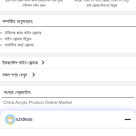
মূল্য ট্যাগ ধারক ক্লিপ জন্য এক্রাইলিক বোর্ড খুচরা
POP টেবিল টপ সাইন হোল্ডার, টেবিল টপ মেনু /
টেবিলটপ সাইন ধারক
কার্ড হোল্ডার ডিসপ্লে স্ট্যান্ড
সম্পর্কিত অনুসন্ধান:
টেবিলের জন্য সাইন হোল্ডার
সাইন হোল্ডার স্ট্যান্ড
প্লাস্টিক কার্ড হোল্ডার
ট্যাবলেটপ সাইন হোল্ডার
সকল পণ্য দেখুন
সংস্থা প্রোফাইল
China Acrylic Product Online Market
যাচাইকৃত সরবরাহকারী
szideas
Trust Seal
Verified Suplier