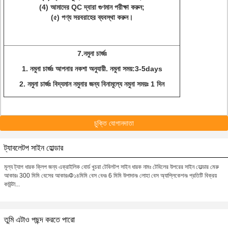
(4) আমাদের QC দ্বারা গুণমান পরীক্ষা করুন;
(৫) পণ্য সরবরাহের ব্যবস্থা করুন।
7.
নমুনা চার্জঃ
1. নমুনা চার্জঃ আপনার নকশা অনুযায়ী. নমুনা সময়:3-5days
2. নমুনা চার্জঃ বিদ্যমান নমুনার জন্য বিনামূল্যে নমুনা সময়ঃ 1 দিন
চুক্তি যোগানদাতা
ট্যাবলেটপ সাইন হোল্ডার
মূল্য ট্যাগ ধারক ক্লিপ জন্য এক্রাইলিক বোর্ড খুচরা টেবিলটপ সাইন ধারক নামঃ টেবিলের উপরের সাইন হোল্ডার মেরু
আকারঃ 300 মিমি বেসের আকারঃΦ১৪মিমি বেস বেধঃ 6 মিমি উপাদানঃ লোহা বেস অ্যাপ্লিকেশনঃ প্রতিটি বিক্রয়
কাউন্টা...
তুমি এটাও পছন্দ করতে পারো