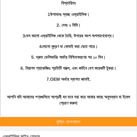
বিস্তারিতঃ
1উপাদানঃ স্বচ্ছ এক্রাইলিক।
2. বেধঃ ২ মিমি।
3বেস কালো এক্রাইলিক থেকে তৈরি, উপরের অংশ অপসারণযোগ্য।
4লোগো মুদ্রণ বা খোদাই করা যেতে পারে।
5. দ্রুত ডেলিভারিঃ অর্ডার নিশ্চিতকরণের পর ১০ দিন।
6. নিরাপদ প্যাকেজিংঃ প্রতিটি বাক্সে, এবং কার্টনে বেশ কয়েকটি টুকরা।
7.OEM অর্ডার স্বাগত জানাই.
আপনি যদি আমাদের পণ্যগুলিতে আগ্রহী হন তবে দয়া করে আমার কাছে অনুসন্ধান বা ইমেল
প্রেরণ করুন!
চুক্তি যোগানদাতা
এক্রাইলিক সাইন হোল্ডার