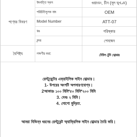
উৎপত্তি স্থল
গুয়াংডং, চীন (মূল ভূখণ্ড)
পরিচিতিমুলক নাম
OEM
পণ্যের বিবরণ
Model Number
ATT-07
রঙ
পরিষ্কার
বন্দর
শেনজেন
বৈশিষ্ট্য
লক্ষণীয় করা:
টেবিল টেন্ট হোল্ডার
রেস্টুরেন্টের এক্রাইলিক সাইন হোল্ডার।
1- উপরের অংশটি অপসারণযোগ্য।
2আকারঃ ১০০ মিমি*৫০ মিমি*২০০ মিমি
3. বেধঃ ২ মিমি।
4. লোগো মুদ্রিত.
আমরা বিভিন্ন ধরনের রেস্টুরেন্ট অ্যাক্রিলিক সাইন হোল্ডার তৈরি করি।