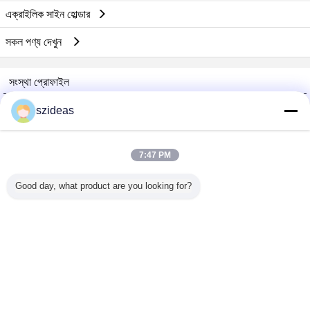
এক্রাইলিক সাইন হোল্ডার
সকল পণ্য দেখুন
সংস্থা প্রোফাইল
China Acrylic Product Online Market
szideas
যাচাইকৃত সরবরাহকারী
Trust Seal
Verified Suplier
7:47 PM
Good day, what product are you looking for?
বাড়ি
সব পণ্য
আমাদের সম্পর্কে
আমাদের সাথে যোগাযোগ করুন
উদ্ধৃতির জন্য আবেদন