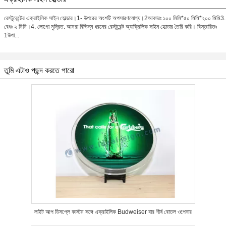
রেস্টুরেন্টের এক্রাইলিক সাইন হোল্ডার।1- উপরের অংশটি অপসারণযোগ্য।2আকারঃ ১০০ মিমি*৫০ মিমি*২০০ মিমি3.
বেধঃ ২ মিমি।4. লোগো মুদ্রিত. আমরা বিভিন্ন ধরনের রেস্টুরেন্ট অ্যাক্রিলিক সাইন হোল্ডার তৈরি করি। বিস্তারিতঃ
1উপা...
তুমি এটাও পছন্দ করতে পারো
লাইট আপ ডিসপ্লে কাস্টম সঙ্গে এক্রাইলিক Budweiser বার শীর্ষ বোতল ওপেনার