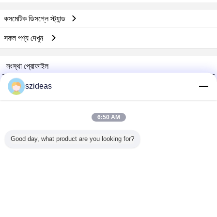
কসমেটিক ডিসপ্লে স্ট্যান্ড
সকল পণ্য দেখুন
সংস্থা প্রোফাইল
China Acrylic Product Online Market
szideas
যাচাইকৃত সরবরাহকারী
Trust Seal
Verified Suplier
6:50 AM
Good day, what product are you looking for?
বাড়ি
সব পণ্য
আমাদের সম্পর্কে
আমাদের সাথে যোগাযোগ করুন