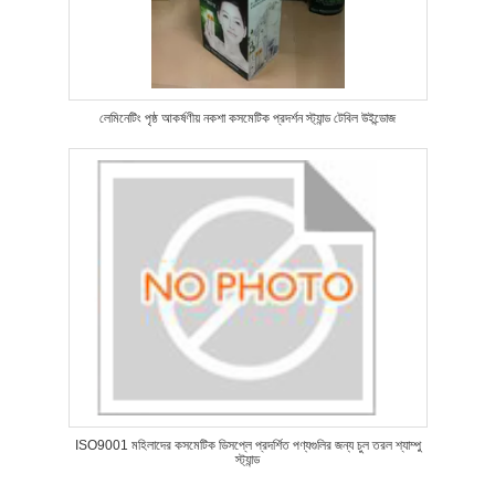
লেমিনেটিং পৃষ্ঠ আকর্ষণীয় নকশা কসমেটিক প্রদর্শন স্ট্যান্ড টেবিল উইন্ডোজ
ISO9001 মহিলাদের কসমেটিক ডিসপ্লে প্রদর্শিত পণ্যগুলির জন্য চুল তরল শ্যাম্পু
স্ট্যান্ড