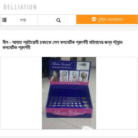
চুক্তি যোগানদাতা
পণ্য
নীল - আঘাত প্রতিরোধী চকচকে লেপ কসমেটিক প্রদর্শনী মহিলাদের জন্য স্ট্যান্ড
কসমেটিক প্রদর্শনী