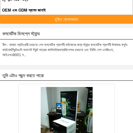
OEM এবং ODM স্বাগত জানাই
চুক্তি যোগানদাতা
কসমেটিক ডিসপ্লে স্ট্যান্ড
নীল - আঘাত প্রতিরোধী চকচকে লেপ কসমেটিক প্রদর্শনী মহিলাদের জন্য স্ট্যান্ড কসমেটিক প্রদর্শনী উপাদানঃ কর্ফুড
কার্ডবোর্ডপ্রিন্টঃ৪সি অফসেট প্রিন্ট মাত্রাঃ কাস্টমাইজডল্যামিনেশনঃ চকচকে এবং ইউভি লেপ এসজিএস,
আইএসও9001 স...
তুমি এটাও পছন্দ করতে পারো