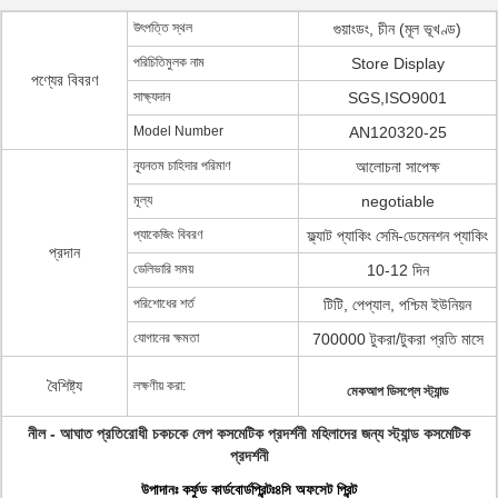
উৎপত্তি স্থল
গুয়াংডং, চীন (মূল ভূখণ্ড)
পরিচিতিমুলক নাম
Store Display
পণ্যের বিবরণ
সাক্ষ্যদান
SGS,ISO9001
Model Number
AN120320-25
ন্যূনতম চাহিদার পরিমাণ
আলোচনা সাপেক্ষ
মূল্য
negotiable
প্যাকেজিং বিবরণ
ফ্ল্যাট প্যাকিং সেমি-ডেমেনশন প্যাকিং
প্রদান
ডেলিভারি সময়
10-12 দিন
পরিশোধের শর্ত
টিটি, পেপ্যাল, পশ্চিম ইউনিয়ন
যোগানের ক্ষমতা
700000 টুকরা/টুকরা প্রতি মাসে
বৈশিষ্ট্য
লক্ষণীয় করা:
মেকআপ ডিসপ্লে স্ট্যান্ড
নীল - আঘাত প্রতিরোধী চকচকে লেপ কসমেটিক প্রদর্শনী মহিলাদের জন্য স্ট্যান্ড কসমেটিক
প্রদর্শনী
উপাদানঃ কর্ফুড কার্ডবোর্ডপ্রিন্টঃ৪সি অফসেট প্রিন্ট