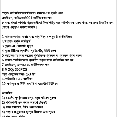
মাত্রাঃ কাস্টমাইজডল্যামিনেশনঃ চকচকে এবং ইউভি লেপ
এসজিএস, আইএসও9001 সার্টিফিকেশন পান
রং এবং মাত্রা আপনার প্রয়োজনীয়তা উপর ভিত্তি করে পরিবর্তন করা যেতে পারে, গ্রাহকের ডিজাইন এবং
লোগো এছাড়াও স্বাগত জানাই।
1 আকারঃ পণ্যের আকার এবং পণ্য বিন্যাস অনুযায়ী কাস্টমাইজড
২ উপাদানঃ কর্ফুড কার্ডবোর্ড
3 মুদ্রণঃ 4C অফসেট মুদ্রণ
4 পৃষ্ঠের চিকিত্সাঃ গ্লোসিং, ল্যামিনেটিং, ইউভি লেপ
5 প্যাকেজঃ আপনার সবচেয়ে সুবিধাজনক প্যাকেজ বা প্যাকেজ প্যাক করুন
6 সমস্ত স্পেসিফিকেশন প্রদর্শিত পণ্যের জন্য কাস্টমাইজ করা হয়
7 এসজিএস, এসও৯০০১ সার্টিফিকেশন পান
8 MOQ: 300PCS
নমুনা নেতৃত্বের সময়ঃ 1-3 দিন
৯ ডেলিভারিঃ ৮-১০ কার্যদিবস
10 অর্থ প্রদানঃ টি/টি, এল/সি বা ওয়েস্টার্ন ইউনিয়ন
উপকারিতা:
1) ১০০% পুনর্ব্যবহারযোগ্য, সবুজ পরিবেশ সুরক্ষা
2) শক্তিশালী এবং শক্ত কাঠামো টেকসই
3) সহজ সমাবেশ, শিপিং খরচ সংরক্ষণ
4) পণ্য এবং ব্র্যান্ডের মূল্যের বিজ্ঞাপন এবং প্রচার
৫) শ্রম সঞ্চয় -শক্তি