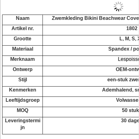
Naam
Zwemkleding Bikini Beachwear Cov
Artikel nr.
1802
Grootte
L, M, S,
Materiaal
Spandex / po
Merknaam
Lespoiss
Ontwerp
OEM-ontw
Stijl
een-stuk zw
Kenmerken
Ademhalend, sn
Leeftijdsgroep
Volwasse
MOQ
50 stu
Leveringstermi
30 dag
jn