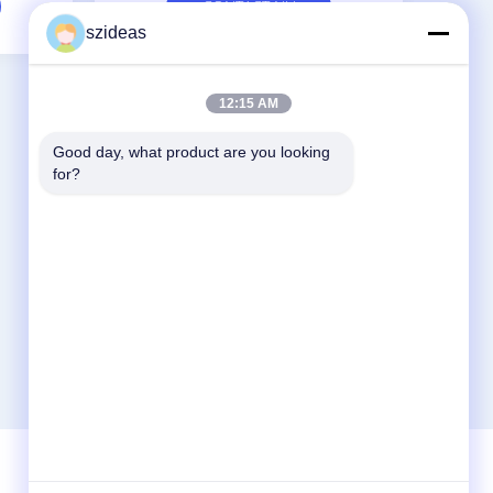
CONTACT NU
szideas
12:15 AM
Good day, what product are you looking 
Contacteer Ons
for?
China Acrylic Product Online Market
Nr. 11 Huan Fu Road, Shang Sha
Management District, Chang An Town,
Dong Guan City, provincie Guang Dong,
China
86-135-563800-8765
jamesauolcd@anlcd.com