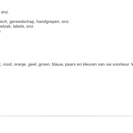
 enz.
etisch, gereedschap, handgrepen, enz.
elzak, labels, enz.
n
, wit, rood, oranje, geel, groen, blauw, paars en kleuren van uw voork