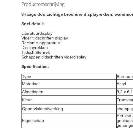
Productomschrijving
3-laags doorzichtige brochure displayrekken, wandmon
Snel detail:
Literatuurdisplay
Vloer tijdschriften display
Reclame-apparatuur
Displayrekken
Tijdschriftenrek
Schappen tijdschriften vloerdisplay
Specificaties:
Type
Bureau-
Materiaal
Acryl
Afmetingen
9,2 x 6,1
Kleur
Transpa
Oppervlakteafwerking
champag
Het kan 
Eigenschap
geplaats
gehange