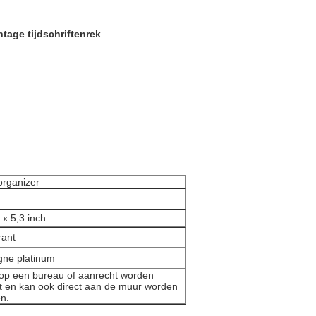
tage tijdschriftenrek
organizer
 x 5,3 inch
rant
ne platinum
op een bureau of aanrecht worden
t en kan ook direct aan de muur worden
n.