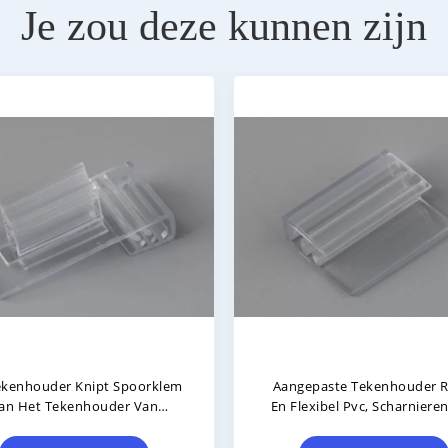
Je zou deze kunnen zijn
 Het De Plankenetiket Van
Ronde De Houders Van Het 
Kledingsrekken De
Kleinhandelsteken/van 
ersplastiek Voor Winkel, De
Prijskaartjehouder Klem
en Van De Opslagvertoning
Regelbaar Hoofd