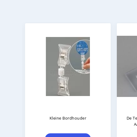
markt
De Plankenopdringer Van De
Van
rzaam
Voedselsupermarkt, Plastic
Kleinhandelstekenhouders
Houd
Hak