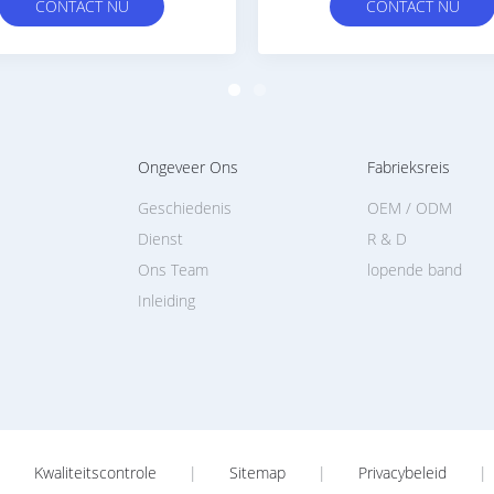
CONTACT NU
CONTACT NU
Ongeveer Ons
Fabrieksreis
Geschiedenis
OEM / ODM
Dienst
R & D
Ons Team
lopende band
Inleiding
Kwaliteitscontrole
|
Sitemap
|
Privacybeleid
|