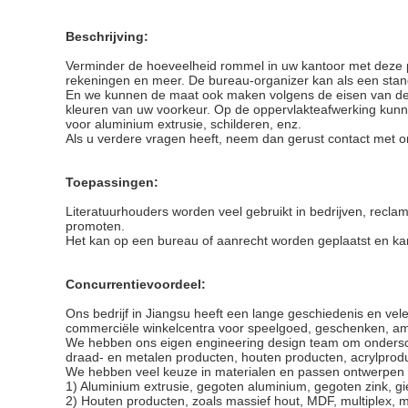
Beschrijving:
Verminder de hoeveelheid rommel in uw kantoor met deze 
rekeningen en meer. De bureau-organizer kan als een stan
En we kunnen de maat ook maken volgens de eisen van de kla
kleuren van uw voorkeur. Op de oppervlakteafwerking kunne
voor aluminium extrusie, schilderen, enz.
Als u verdere vragen heeft, neem dan gerust contact met o
Toepassingen:
Literatuurhouders worden veel gebruikt in bedrijven, recla
promoten.
Het kan op een bureau of aanrecht worden geplaatst en k
Concurrentievoordeel:
Ons bedrijf in Jiangsu heeft een lange geschiedenis en vel
commerciële winkelcentra voor speelgoed, geschenken, am
We hebben ons eigen engineering design team om onders
draad- en metalen producten, houten producten, acrylpro
We hebben veel keuze in materialen en passen ontwerpen a
1) Aluminium extrusie, gegoten aluminium, gegoten zink, gie
2) Houten producten, zoals massief hout, MDF, multiplex, m