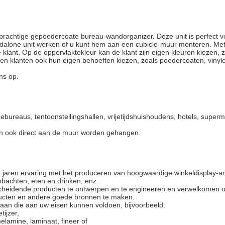
prachtige gepoedercoate bureau-wandorganizer. Deze unit is perfect 
dalone unit werken of u kunt hem aan een cubicle-muur monteren. Met
nt. Op de oppervlaktekleur kan de klant zijn eigen kleuren kiezen, zoa
n klanten ook hun eigen behoeften kiezen, zoals poedercoaten, vinylc
ns op.
mebureaus, tentoonstellingshallen, vrijetijdshuishoudens, hotels, super
an ook direct aan de muur worden gehangen.
e jaren ervaring met het produceren van hoogwaardige winkeldisplay-arm
bachten, eten en drinken, enz.
cheidende producten te ontwerpen en te engineeren en verwelkomen
ducten en andere goede bronnen te maken.
an die aan uw eisen kunnen voldoen, bijvoorbeeld:
tijzer,
elamine, laminaat, fineer of