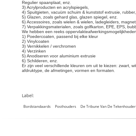
Regulier spaanplaat, enz.
3) Acrylproducten en acrylspiegels,
4) Spuitgieten, vacuüm schuim & kunststof extrusie, rubber,
5) Glazen, zoals gehard glas, glazen spiegel, enz.
6) Accessoires, zoals wielen & wielen, ladegleiders, magn
7) Verpakkingsmaterialen, zoals golfkarton, EPE, EPS, bubb
We hebben een reeks oppervlakteafwerkingsmogelijkhede
1) Poedercoaten, passend bij elke kleur
2) Vinylcoaten
3) Vernikkelen / verchromen
4) Verzinken
5) Anodiseren voor aluminium extrusie
6) Schilderen, enz.
Er zijn veel verschillende kleuren om uit te kiezen: zwart
afdruktype, de afmetingen, vormen en formaten.
Label:
Bordstandaards
Posthouders
De Tribune Van De Tekenhouder