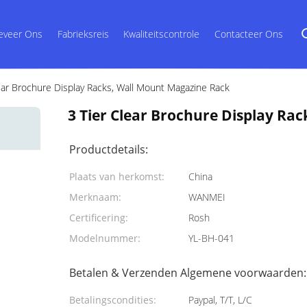
eveer Ons
Fabrieksreis
Kwaliteitscontrole
Contacteer Ons
ear Brochure Display Racks, Wall Mount Magazine Rack
3 Tier Clear Brochure Display Ra
Productdetails:
Plaats van herkomst:
China
Merknaam:
WANMEI
Certificering:
Rosh
Modelnummer:
YL-BH-041
Betalen & Verzenden Algemene voorwaarden:
Betalingscondities:
Paypal, T/T, L/C