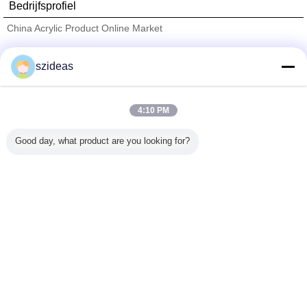
Bedrijfsprofiel
China Acrylic Product Online Market
Verified Leveranciers
szideas
Trust Seal
Verified Suplier
4:10 PM
Thuis
Good day, what product are you looking for?
Alle producten
Ongeveer ons
Contacteer ons
Vraag een offerte aan
Veranderingstaal