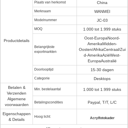
Plaats van herkomst
China
Merknaam
WANMEI
Modelnummer
JC-03
MOQ
1.000 tot 1.999 stuks
Oost-EuropaNoord-
Productdetails
AmerikaMidden-
Belangrijkste
Oosten/AfrikaCentraal/Zui
exportmarkten
d-AmerikaAziëWest-
EuropaAustralië
Doorlooptijd
15-30 dagen
Categorie
Desktops
Betalen &
Min. bestelaantal
1.000 tot 1.999 stuks
Verzenden
Algemene
Paypal, T/T, L/C
Betalingscondities
voorwaarden
Eigenschappen
Hoog licht:
Acrylfotokader
& Details