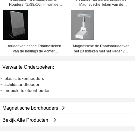
Houders 71x38x16mm van de
Magnetische Teken van de
Tekenraad voor het Kader van PC
opslagplank, de Regelbare
A3 A4 A5
Tribune van de Hoogte Pop
Vertoning
Houder van het de Tribunesteken
Magnetische de Raadshouder van
van de hellings de Achter
het Basisteken met het Kader van
Acrylvertoning voor Reclame
A3/van A4/A5-, Drukknoptype
Verwante Onderzoeken:
plastic tekenhouders
schildstandhouder
mobiele telefoonhouder
Magnetische bordhouders
Bekijk Alle Producten