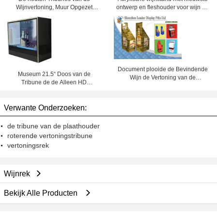
Wijnvertoning, Muur Opgezet
ontwerp en fleshouder voor wijn en
Wijnrek voor Keuken
drank
Document plooide de Bevindende
Museum 21.5“ Doos van de
Wijn de Vertoning van de
Tribune de de Alleen HD
Stortplaatsbak voor Detailhandels
Transparante LCD Vertoning/Kiosk
van het Aanrakingsscherm
Verwante Onderzoeken:
de tribune van de plaathouder
roterende vertoningstribune
vertoningsrek
Wijnrek
Bekijk Alle Producten