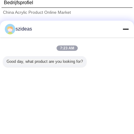
Bedrijfsprofiel
China Acrylic Product Online Market
Verified Leveranciers
szideas
Trust Seal
Verified Suplier
7:23 AM
Thuis
Good day, what product are you looking for?
Alle producten
Ongeveer ons
Contacteer ons
Vraag een offerte aan
Veranderingstaal