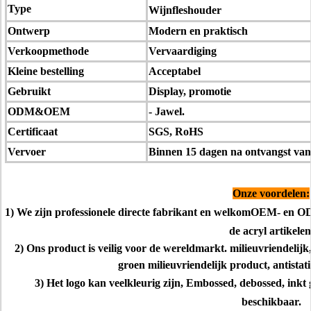
Type
Wijnfleshouder
Ontwerp
Modern en praktisch
Verkoopmethode
Vervaardiging
Kleine bestelling
Acceptabel
Gebruikt
Display, promotie
ODM&OEM
- Jawel.
Certificaat
SGS, RoHS
Vervoer
Binnen 15 dagen na ontvangst va
Onze voordelen:
1) We zijn professionele directe fabrikant en welkom
OEM- en ODM
de acryl artikelen
2) Ons product is veilig voor de wereldmarkt. milieuvriendelij
groen milieuvriendelijk product, antistati
3) Het logo kan veelkleurig zijn, Embossed, debossed, inkt
beschikbaar.