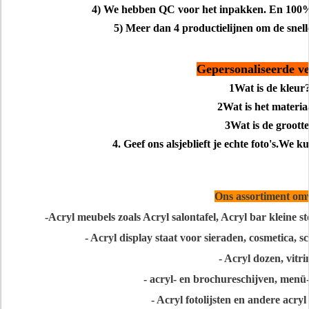
4) We hebben QC voor het inpakken. En 100%
5) Meer dan 4 productielijnen om de snelle
Gepersonaliseerde ve
1Wat is de kleur
2Wat is het materia
3Wat is de groott
4.
Geef ons alsjeblieft je echte foto's.
We ku
Ons assortiment om
-
Acryl meubels zoals Acryl salontafel, Acryl bar kleine stoe
- Acryl display staat voor sieraden, cosmetica, sc
- Acryl dozen, vitri
- acryl- en brochureschijven, men
- Acryl fotolijsten en andere acry