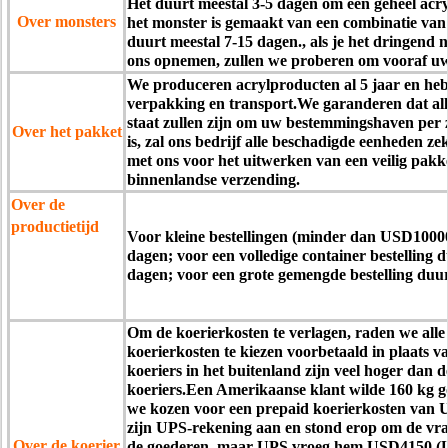
Het duurt meestal 3-5 dagen om een geheel acry
Over monsters
het monster is gemaakt van een combinatie van 
duurt meestal 7-15 dagen., als je het dringend n
ons opnemen, zullen we proberen om vooraf uw 
We produceren acrylproducten al 5 jaar en heb
verpakking en transport.We garanderen dat al
staat zullen zijn om uw bestemmingshaven per z
Over het pakket
is, zal ons bedrijf alle beschadigde eenheden z
met ons voor het uitwerken van een veilig pakk
binnenlandse verzending.
Over de
productietijd
Voor kleine bestellingen (minder dan USD10000
dagen; voor een volledige container bestelling 
dagen; voor een grote gemengde bestelling duur
Om de koerierkosten te verlagen, raden we all
koerierkosten te kiezen voorbetaald in plaats v
koeriers in het buitenland zijn veel hoger dan 
koeriers.Een Amerikaanse klant wilde 160 kg 
we kozen voor een prepaid koerierkosten van 
zijn UPS-rekening aan en stond erop om de vra
Over de koerier
de goederen, maar UPS vroeg hem USD4150 (UPS 