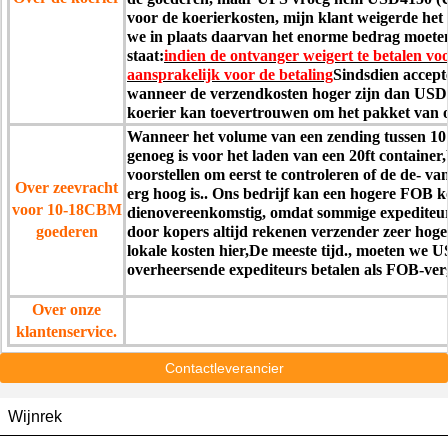
voor de koerierkosten, mijn klant weigerde het 
we in plaats daarvan het enorme bedrag moe
staat:
indien de ontvanger weigert te betalen voo
aansprakelijk voor de betaling
Sindsdien accept
wanneer de verzendkosten hoger zijn dan USD2
koerier kan toevertrouwen om het pakket van o
Wanneer het volume van een zending tussen 10 
genoeg is voor het laden van een 20ft container
voorstellen om eerst te controleren of de de- v
Over zeevracht
erg hoog is.. Ons bedrijf kan een hogere FOB k
voor 10-18CBM
dienovereenkomstig, omdat sommige expediteu
goederen
door kopers altijd rekenen verzender zeer hog
lokale kosten hier,De meeste tijd., moeten we 
overheersende expediteurs betalen als FOB-ver
Over onze
klantenservice.
Contactleverancier
Wijnrek