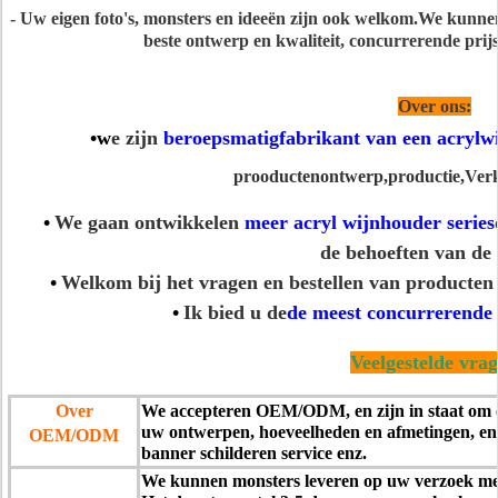
- Uw eigen foto's, monsters en ideeën zijn ook welkom.We kunne
beste ontwerp en kwaliteit, concurrerende prijs 
Over ons:
•w
e zijn
beroepsmatig
fabrikant van een acrylw
p
rooducten
ontwerp
,
productie,
Verk
•
We gaan ontwikkelen
meer acryl wijnhouder series
de behoeften van de 
•
Welkom bij het vragen en bestellen van producten
•
Ik bied u de
de meest concurrerende 
Veelgestelde vra
Over
We accepteren OEM/ODM, en zijn in staat om 
uw ontwerpen, hoeveelheden en afmetingen, en
OEM/ODM
banner schilderen service enz.
We kunnen monsters leveren op uw verzoek met