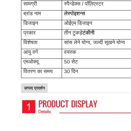
सामग्री
स्पैन्डेक्स / पॉलिएस्टर
ब्रांड नाम
लेस्पोइशन्स
डिजाइन
ओईएम डिजाइन
प्रकार
तीन टुकड़े
टंकीनी
विशेषता
सांस लेने योग्य, जल्दी सूखने योग्य
आयु वर्ग
वयस्क
एमओक्यू
50 सेट
वितरण का समय
30 दिन
उत्पाद प्रदर्शन