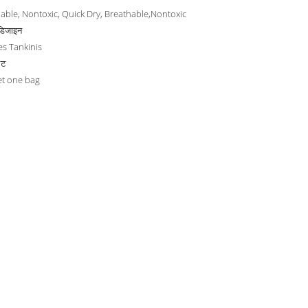
able, Nontoxic, Quick Dry, Breathable,Nontoxic
डिजाइन
es Tankinis
िट
et one bag