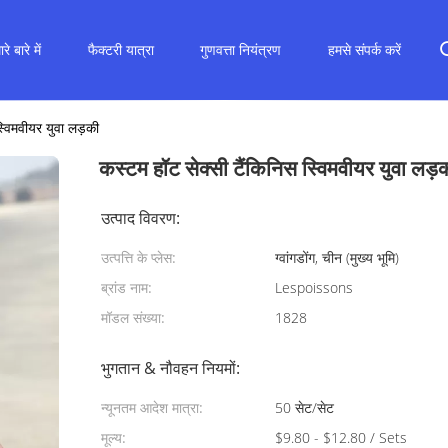
रे बारे में
फैक्टरी यात्रा
गुणवत्ता नियंत्रण
हमसे संपर्क करें
्विमवीयर युवा लड़की
कस्टम हॉट सेक्सी टैंकिनिस स्विमवीयर युवा लड़
उत्पाद विवरण:
उत्पत्ति के प्लेस:
ग्वांगडोंग, चीन (मुख्य भूमि)
ब्रांड नाम:
Lespoissons
मॉडल संख्या:
1828
भुगतान & नौवहन नियमों:
न्यूनतम आदेश मात्रा:
50 सेट/सेट
मूल्य:
$9.80 - $12.80 / Sets