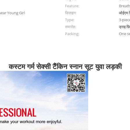
Feature:
Breath
ear Young Girl
डिज़ाइन:
ओईएम 
Type:
3-piec
समारोह:
ड्राइ फ़
Packing:
One s
कस्टम गर्म सेक्सी टैंकिन स्नान सूट युवा लड़की