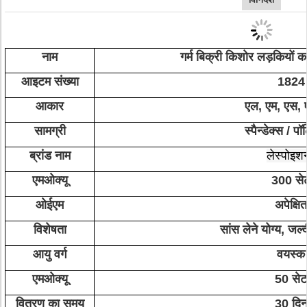
नाम
गर्म बिक्री किशोर लड़कियों क
आइटम संख्या
1824
आकार
एल, एम, एस, 
सामग्री
स्पैन्डेक्स / प
ब्रांड नाम
लेस्पोइशन
एमओक्यू
300 से
ओईएम
अपेक्षित
विशेषता
सांस लेने योग्य, जल्
आयु वर्ग
वयस्क
एमओक्यू
50 सेट
वितरण का समय
30 दि