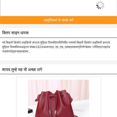
आपूर्तिकर्ता से संपर्क करें
क्लिप साइन धारक
गर्म बिक्री किशोर लड़कियों कस्टम मुद्रित स्विमवियरविनिर्देश नामगर्म बिक्री किशोर लड़कियों कस्टम
मुद्रित स्विमवियरआइटम संख्या1824आकारएल, एम, एस, एक्सएलसामग्रीस्पैन्डेक्स / पॉलिएस्टरब्रांड
नामलेस्पोइशन्सएमओक्य...
शायद तुम्हे यह भी अच्छा लगे