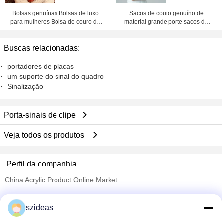
Bolsas genuínas Bolsas de luxo
Sacos de couro genuíno de
para mulheres Bolsa de couro de
material grande porte sacos de
fábrica preço Shenzhen lilycheng
couro genuíno para mulheres
sacos de couro preço de fábrica
Buscas relacionadas:
Shenzhen Lily Cheng
portadores de placas
um suporte do sinal do quadro
Sinalização
Porta-sinais de clipe
Veja todos os produtos
Perfil da companhia
China Acrylic Product Online Market
Fornecedores Verified
szideas
Trust Seal
Verified Suplier