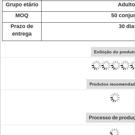
Grupo etário
Adult
MOQ
50 conju
Prazo de
30 dia
entrega
Exibição do produt
Produtos recomenda
Processo de produ