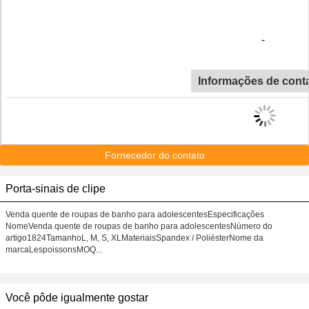
Informações de cont
Fornecedor do contato
Porta-sinais de clipe
Venda quente de roupas de banho para adolescentesEspecificações
NomeVenda quente de roupas de banho para adolescentesNúmero do
artigo1824TamanhoL, M, S, XLMateriaisSpandex / PoliésterNome da
marcaLespoissonsMOQ...
Você pôde igualmente gostar