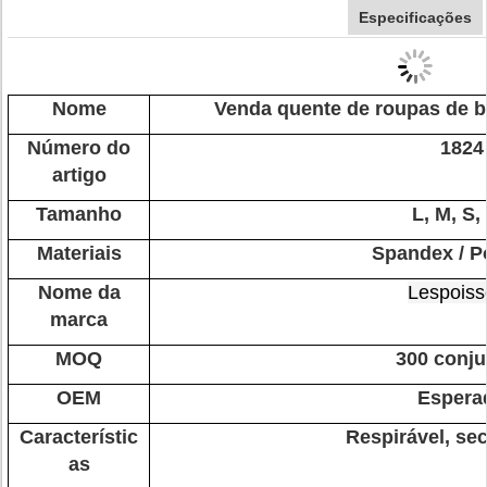
Especificações
Nome
Venda quente de roupas de b
Número do
1824
artigo
Tamanho
L, M, S,
Materiais
Spandex / Po
Nome da
Lespoiss
marca
MOQ
300 conju
OEM
Espera
Característic
Respirável, sec
as