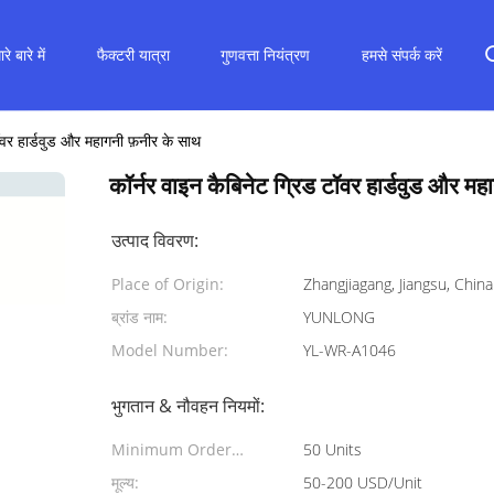
रे बारे में
फैक्टरी यात्रा
गुणवत्ता नियंत्रण
हमसे संपर्क करें
ॉवर हार्डवुड और महागनी फ़नीर के साथ
कॉर्नर वाइन कैबिनेट ग्रिड टॉवर हार्डवुड और म
उत्पाद विवरण:
Place of Origin:
Zhangjiagang, Jiangsu, China
ब्रांड नाम:
YUNLONG
Model Number:
YL-WR-A1046
भुगतान & नौवहन नियमों:
Minimum Order
50 Units
Quantity:
मूल्य:
50-200 USD/Unit