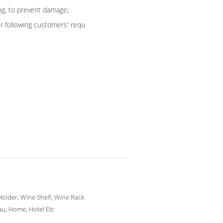
g, to prevent damage;
 following customers' requ
older, Wine Shelf, Wine Rack
u, Home, Hotel Etc