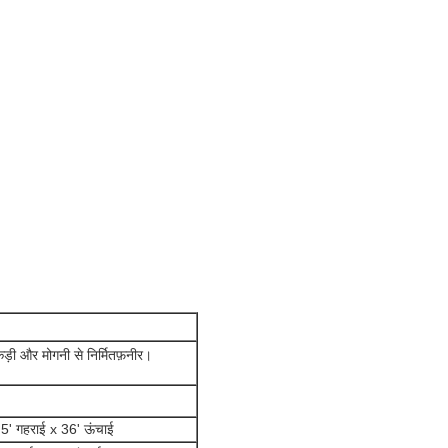
़ी और मोगनी से निर्मित
फ़नीर।
.5' गहराई x 36' ऊंचाई