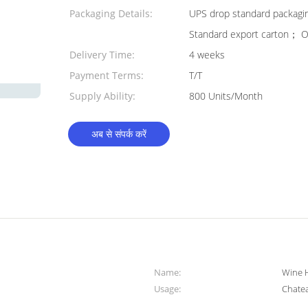
Packaging Details:
UPS drop standard packagin
Standard export carton； Or
Delivery Time:
4 weeks
Payment Terms:
T/T
Supply Ability:
800 Units/Month
अब से संपर्क करें
Name:
Wine H
Usage:
Chatea