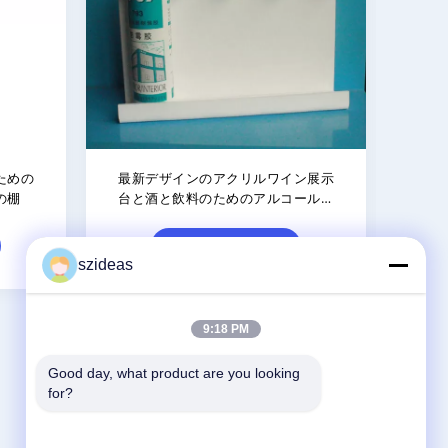
インラ
店のための注文の方法ビール/飲料/
ボー
ホルダ
ワインの陳列台
イン
ィスプ
接触
szideas
9:18 PM
Good day, what product are you looking 
お問い合わせ
for?
China Acrylic Product Online Market