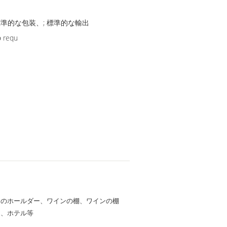
標準的な包装、; 標準的な輸出
requ
ンのホールダー、ワインの棚、ワインの棚
家、ホテル等