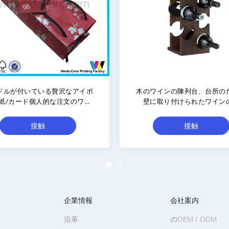
パー永続的なワインの小売店の
最新ファッション アクリルワ
の波形のダンプの大箱の表示
ック / プレキシグラスボトル
ー / パースペックスワインデ
レイスタンド
接触
接触
企業情報
会社案内
沿革
のOEM / ODM