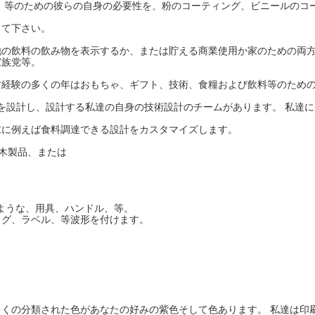
、等のための彼らの自身の必要性を、粉のコーティング、ビニールのコ
じて下さい。
他の飲料の飲み物を表示するか、または貯える商業使用か家のための両
家族党等。
す経験の多くの年はおもちゃ、ギフト、技術、食糧および飲料等のため
M を設計し、設計する私達の自身の技術設計のチームがあります。 私達
求に例えば食料調達できる設計をカスタマイズします。
な木製品、または
のような、用具、ハンドル、等。
ッグ、ラベル、等波形を付けます。
くの分類された色があなたの好みの紫色そして色あります。 私達は印