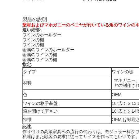
製品の説明
堅材およびマホガニーのベニヤが付いている角のワインの
速い細部:
ワインのホールダー
ワインの棚
ワインの棚
金属のワインのホールダー
金属のワインの棚
金属のワインの棚
指定:
タイプ
ワインの棚
マホガニー
材料
ヤの制作さ
色
OEM
ワインの格子基盤
18"広く x 13
箱を開けて下さい
18"広く x 14
特徴
OEM は歓迎
記述:
作り付けの高級家具への流行の代わりは、モジュラー棒タ
私達はまた顧客の要求に従ってサイズを作ってもいいです。