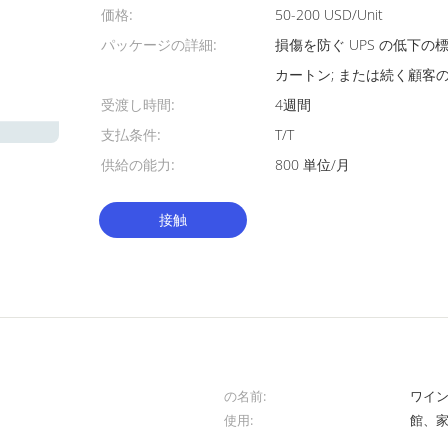
価格:
50-200 USD/Unit
パッケージの詳細:
損傷を防ぐ UPS の低下の
カートン; または続く顧客の 
受渡し時間:
4週間
支払条件:
T/T
供給の能力:
800 単位/月
接触
の名前:
ワイ
使用:
館、