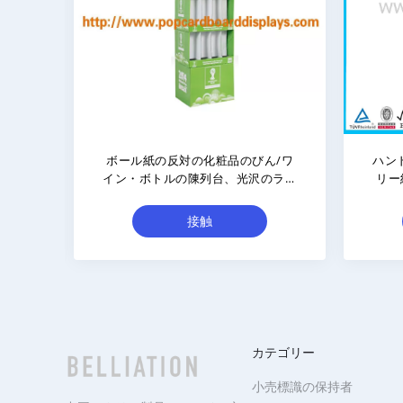
ン展示
博物館 21.5"立場 HD 透明な LCD の
ペー
ールボ
ディスプレイ・ケース/タッチ画面
ため
のキオスクだけ
接触
カテゴリー
小売標識の保持者