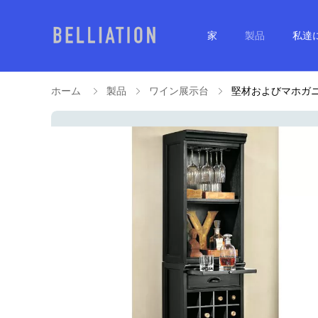
家
製品
私達
ホーム
製品
ワイン展示台
堅材およびマホガ