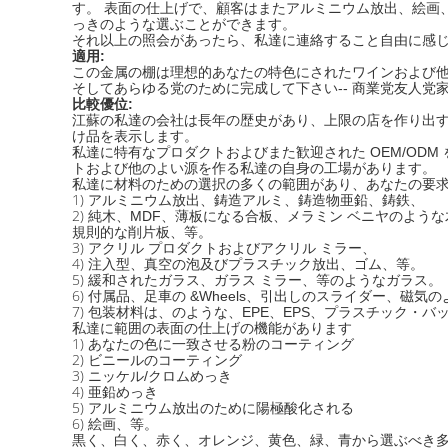
す。 表面の仕上げで、顧客はまたアルミニウム放出、絵画
っきのような選ぶことができます。
それ以上の照会があったら、私達に連絡すること自由に感
適用:
この金属の棚は理想的あなたの特色にされたワインおよび
そしてあらゆる党のために完成して下さい-- 商業党友人党
比較優位:
江蘇の私達の会社は長年の歴史があり、上限の店を作り出
け品を表示します。
私達に特有なプロダクトおよびまた歓迎された OEM/OD
トおよび他のよい源を作る私達の自身の工場があります。
私達に材料のための選択の多くの範囲があり、あなたの要
1)
アルミニウム放出、鋳造アルミ、鋳造物亜鉛、鋳鉄、
2)
純木、MDF、薄板になる合板、メラミン ベニヤのよう
規則的な削片板、等。
3)
アクリル プロダクトおよびアクリル ミラー、
4)
注入型、真空の泡及びプラスチック放出、ゴム、等。
5)
緩和されたガラス、ガラス ミラー、等のようなガラス。
6)
付属品、足車の &Wheels、引出しのスライダー、磁気
7)
包装材料は、のような、EPE、EPS、プラスチック・バ
私達に範囲の表面の仕上げの機能があります
1)
あなたの色に一致させる粉のコーティング
2)
ビニールのコーティング
3)
ニッケル/クロムめっき
4)
亜鉛めっき
5)
アルミニウム放出のために陽極酸化される
6)
絵画、等。
黒く、白く、赤く、オレンジ、黄色、緑、青から選ぶべき多