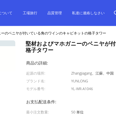
について
工場旅行
品質管理
私達に連絡しなさい
ニーのベニヤが付いている角のワインのキャビネットの格子タワー
堅材およびマホガニーのベニヤが
格子タワー
商品の詳細:
起源の場所:
Zhangjiagang、江蘇、中国
ブランド名:
YUNLONG
モデル番号:
YL-WR-A1046
お支払配送条件:
最小注文数量:
50 単位