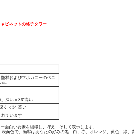
キャビネットの格子タワー
ベニ
、堅材およびマホガニーの
れる。
.5」深い x 36"高い
"深く x 34"高い
されています
ワー面白い要素を組織し、貯え、そして表示します。
 表面色で、顧客はあなたの好みの黒、白、赤、オレンジ、黄色、緑、