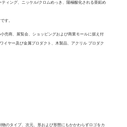
ーティング、ニッケル/クロムめっき、陽極酸化される亜鉛め
方です。
の小売商、展覧会、ショッピングおよび商業モールに据え付
にワイヤー及び金属プロダクト、木製品、アクリル プロダク
刷物のタイプ、次元、形および形態にもかかわらずロゴをカ