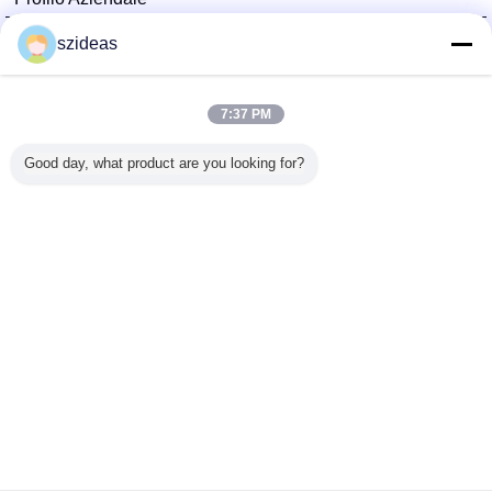
China Acrylic Product Online Market
szideas
Fornitori Verified
Trust Seal
Verified Suplier
7:37 PM
Good day, what product are you looking for?
Casa
Tutti i prodotti
Circa noi
Contattaci
Richiedere un preventivo
Cambi la lingua