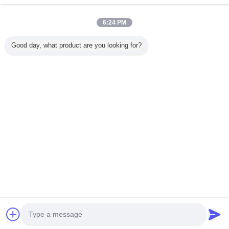
Nhà cung cấp xác nhận
Trust Seal
Verified Suplier
6:24 PM
Good day, what product are you looking for?
Nhà
Tất cả sản phẩm
Về chúng tôi
Liên hệ với chúng tôi
Yêu cầu báo giá
Thay đổi ngôn ngữ
Trang web đầy đủ
Copyright © 2011 - 2026 acrylic-organizer.com.