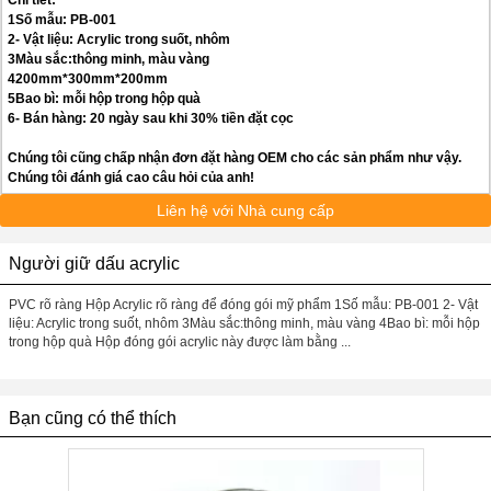
Chi tiết:
1Số mẫu: PB-001
2- Vật liệu: Acrylic trong suốt, nhôm
3Màu sắc:thông minh, màu vàng
4200mm*300mm*200mm
5Bao bì: mỗi hộp trong hộp quà
6- Bán hàng: 20 ngày sau khi 30% tiền đặt cọc
Chúng tôi cũng chấp nhận đơn đặt hàng OEM cho các sản phẩm như vậy.
Chúng tôi đánh giá cao câu hỏi của anh!
Liên hệ với Nhà cung cấp
Người giữ dấu acrylic
PVC rõ ràng Hộp Acrylic rõ ràng để đóng gói mỹ phẩm 1Số mẫu: PB-001 2- Vật
liệu: Acrylic trong suốt, nhôm 3Màu sắc:thông minh, màu vàng 4Bao bì: mỗi hộp
trong hộp quà Hộp đóng gói acrylic này được làm bằng ...
Bạn cũng có thể thích