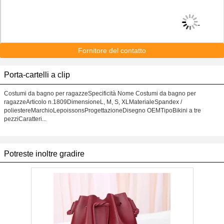
Fornitore del contatto
Porta-cartelli a clip
Costumi da bagno per ragazzeSpecificità Nome Costumi da bagno per
ragazzeArticolo n.1809DimensioneL, M, S, XLMaterialeSpandex /
poliestereMarchioLepoissonsProgettazioneDisegno OEMTipoBikini a tre
pezziCaratteri...
Potreste inoltre gradire