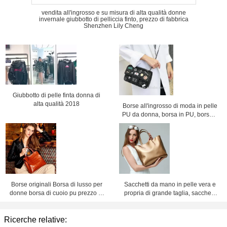
vendita all'ingrosso e su misura di alta qualità donne
invernale giubbotto di pelliccia finto, prezzo di fabbrica
Shenzhen Lily Cheng
Giubbotto di pelle finta donna di
alta qualità 2018
Borse all'ingrosso di moda in pelle
PU da donna, borsa in PU, borsa a
catena, borsa a tracolla, prezzo di
fabbrica Shenzhen Lily Cheng
Borse originali Borsa di lusso per
Sacchetti da mano in pelle vera e
donne borsa di cuoio pu prezzo di
propria di grande taglia, sacchetti
fabbrica Shenzhen lilycheng
da mano in pelle vera e propria per
donne, prezzo di fabbrica,
Ricerche relative:
Shenzhen, Lily Cheng.