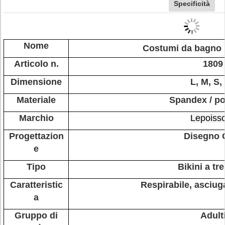
Specificità
Nome
Costumi da bagno 
Articolo n.
1809
Dimensione
L, M, S,
Materiale
Spandex / po
Marchio
Lepoiss
Progettazion
Disegno
e
Tipo
Bikini a tre
Caratteristic
Respirabile, asciu
a
Gruppo di
Adult