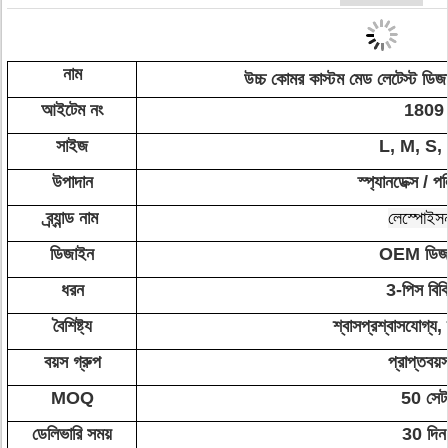
নাম
উচ্চ কোমর কাস্টম মেড লেটেস্ট ডিজা
আইটেম নং
1809
সাইজ
L, M, S,
উপাদান
স্প্যানডেক্স / পল
ব্র্যান্ড নাম
লেস্পোইস
ডিজাইন
OEM ডিজ
ধরন
3-পিস বিক
বৈশিষ্ট্য
শ্বাসপ্রশ্বাসযোগ্য,
বয়স গ্রুপ
প্রাপ্তবয়
MOQ
50 সেট
ডেলিভারি সময়
30 দিন