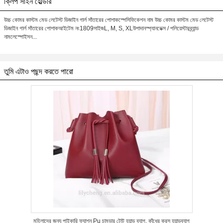
ক্লিপ সাইন হোল্ডার
উচ্চ কোমর কাস্টম মেড লেটেস্ট ডিজাইন গার্ল সাঁতারের পোশাকস্পেসিফিকেশন নাম উচ্চ কোমর কাস্টম মেড লেটেস্ট
ডিজাইন গার্ল সাঁতারের পোশাকআইটেম নং1809সাইজL, M, S, XLউপাদানস্প্যানডেক্স / পলিয়েস্টারব্র্যান্ড
নামলেস্পোইসন...
তুমি এটাও পছন্দ করতে পারো
মহিলাদের জন্য পাইকারি ফ্যাশন Pu চামড়ার টোট হ্যান্ড ব্যাগ, কাঁধের ক্রস হ্যান্ডব্যাগ