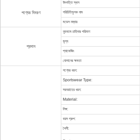
উৎপত্তি স্থল
পণ্যের বিবরণ
পরিচিতিমুলক নাম
মডেল নম্বার
ন্যূনতম চাহিদার পরিমাণ
মূল্য
প্রদান
প্যাকেজিং
যোগানের ক্ষমতা
পণ্যের ধরন:
Sportswear Type:
সরবরাহের ধরন:
Material:
লিঙ্গ:
বয়স গ্রুপ:
শৈলী: