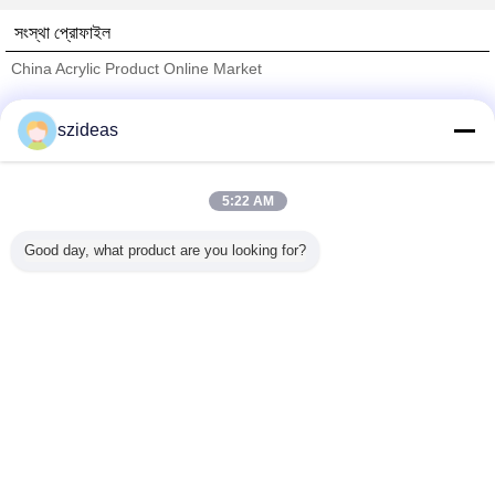
সংস্থা প্রোফাইল
China Acrylic Product Online Market
যাচাইকৃত সরবরাহকারী
szideas
Trust Seal
Verified Suplier
5:22 AM
বাড়ি
Good day, what product are you looking for?
সব পণ্য
আমাদের সম্পর্কে
আমাদের সাথে যোগাযোগ করুন
উদ্ধৃতির জন্য আবেদন
ভাষা পরিবর্তন করুন