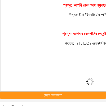
প্রশ্ন: আপনি কোন ভাষা ব্যবহ
উত্তর: চীনা / ইংরেজি / জাপা
প্রশ্ন: আপনার কোম্পানির পেমেন্ট 
উত্তর: T/T / L/C / ওয়েস্টার্ন 
চুক্তি যোগানদাতা