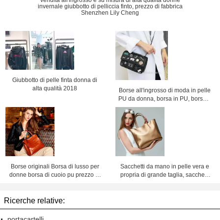
vendita all'ingrosso e su misura di alta qualità donne
invernale giubbotto di pelliccia finto, prezzo di fabbrica
Shenzhen Lily Cheng
Giubbotto di pelle finta donna di
alta qualità 2018
Borse all'ingrosso di moda in pelle
PU da donna, borsa in PU, borsa a
catena, borsa a tracolla, prezzo di
fabbrica Shenzhen Lily Cheng
Borse originali Borsa di lusso per
Sacchetti da mano in pelle vera e
donne borsa di cuoio pu prezzo di
propria di grande taglia, sacchetti
fabbrica Shenzhen lilycheng
da mano in pelle vera e propria per
donne, prezzo di fabbrica,
Ricerche relative:
Shenzhen, Lily Cheng.
portacartelli