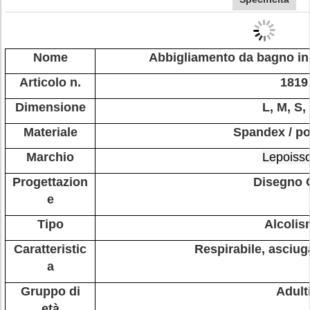
Nome
Abbigliamento da bagno in 
Articolo n.
1819
Dimensione
L, M, S,
Materiale
Spandex / po
Marchio
Lepoiss
Progettazion
Disegno
e
Tipo
Alcoli
Caratteristic
Respirabile, asciu
a
Gruppo di
Adult
età