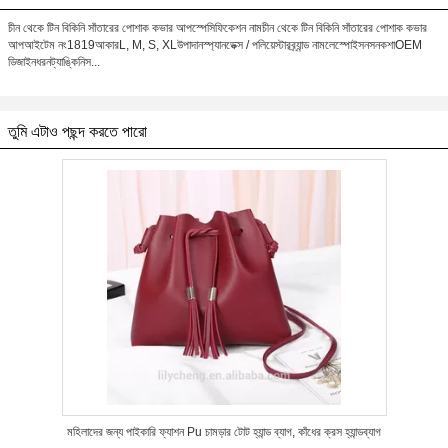
চীন থেকে টিন বিকিনি সাঁতারের পোশাক কভার আপস্পেসিফিকেশন নামচীন থেকে টিন বিকিনি সাঁতারের পোশাক কভার
আপআইটেম নং1819আকারL, M, S, XLউপাদানস্প্যানডেক্স / পলিয়েস্টারব্র্যান্ড নামলেস্পোইসনসনকশাOEM
ডিজাইনধরনট্যাঙ্কিনিস...
তুমি এটাও পছন্দ করতে পারো
মহিলাদের জন্য পাইকারি ফ্যাশন Pu চামড়ার টোট হ্যান্ড ব্যাগ, কাঁধের ক্রস হ্যান্ডব্যাগ