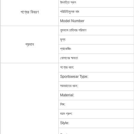
উৎপত্তি স্থল
পণ্যের বিবরণ
পরিচিতিমুলক নাম
Model Number
ন্যূনতম চাহিদার পরিমাণ
মূল্য
প্রদান
প্যাকেজিং
যোগানের ক্ষমতা
পণ্যের ধরন:
Sportswear Type:
সরবরাহের ধরন:
Material:
লিঙ্গ:
বয়স গ্রুপ:
Style: