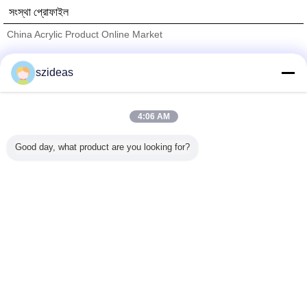
সংস্থা প্রোফাইল
China Acrylic Product Online Market
যাচাইকৃত সরবরাহকারী
szideas
Trust Seal
Verified Suplier
4:06 AM
বাড়ি
Good day, what product are you looking for?
সব পণ্য
আমাদের সম্পর্কে
আমাদের সাথে যোগাযোগ করুন
উদ্ধৃতির জন্য আবেদন
ভাষা পরিবর্তন করুন