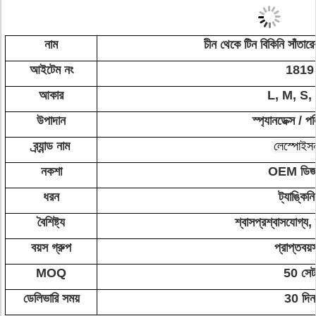
নাম
চীন থেকে টিন বিকিনি সাঁত
আইটেম নং
1819
আকার
L, M, S,
উপাদান
স্প্যানডেক্স / পল
ব্র্যান্ড নাম
লেস্পোইস
নকশা
OEM ডিজ
ধরন
ট্যাঙ্কিন
বৈশিষ্ট্য
শ্বাসপ্রশ্বাসযোগ্য,
বয়স গ্রুপ
প্রাপ্তবয়
MOQ
50 সেট
ডেলিভারি সময়
30 দিন