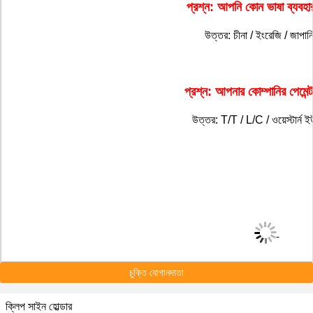
প্রশ্ন: আপনি কোন ভাষা ব্যবহ
উত্তর: চীনা / ইংরেজি / জাপা
প্রশ্ন: আপনার কোম্পানির পেমেন্ট 
উত্তর: T/T / L/C / ওয়েস্টার্ন 
চুক্তি যোগানদাতা
ক্লিপ সাইন হোল্ডার