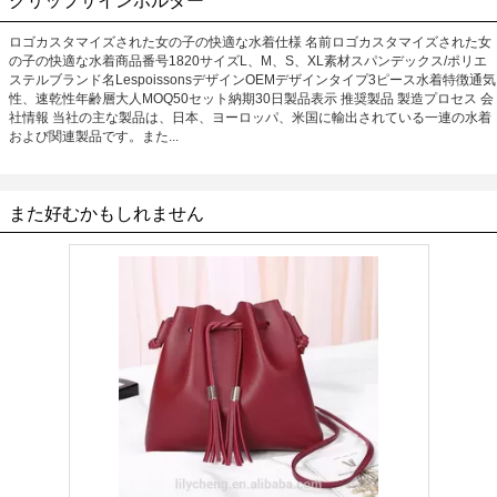
クリップサインホルダー
ロゴカスタマイズされた女の子の快適な水着仕様 名前ロゴカスタマイズされた女
の子の快適な水着商品番号1820サイズL、M、S、XL素材スパンデックス/ポリエ
ステルブランド名LespoissonsデザインOEMデザインタイプ3ピース水着特徴通気
性、速乾性年齢層大人MOQ50セット納期30日製品表示 推奨製品 製造プロセス 会
社情報 当社の主な製品は、日本、ヨーロッパ、米国に輸出されている一連の水着
および関連製品です。また...
また好むかもしれません