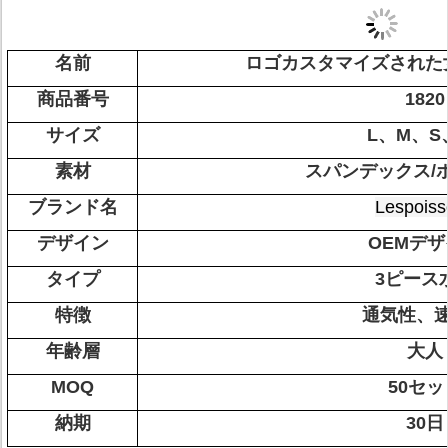
名前
ロゴカスタマイズされた
商品番号
1820
サイズ
L、M、S
素材
スパンデックス/
ブランド名
Lespoiss
デザイン
OEMデ
タイプ
3ピース
特徴
通気性、
年齢層
大人
MOQ
50セッ
納期
30日