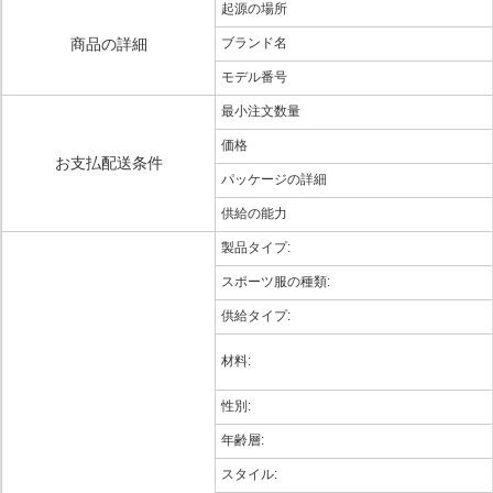
起源の場所
商品の詳細
ブランド名
モデル番号
最小注文数量
価格
お支払配送条件
パッケージの詳細
供給の能力
製品タイプ:
スポーツ服の種類:
供給タイプ:
材料:
性別:
年齢層:
スタイル: