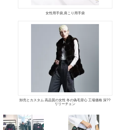
女性用手袋,肩こり用手袋
卸売とカスタム 高品質の女性 冬の偽毛背心 工場価格 深??
リリーチェン