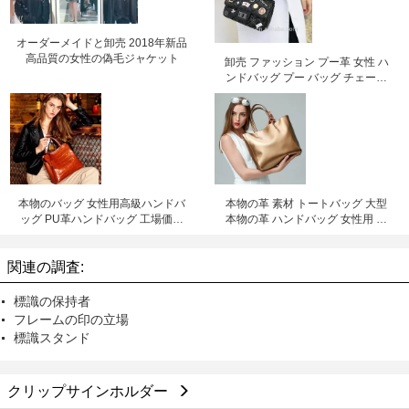
オーダーメイドと卸売 2018年新品
高品質の女性の偽毛ジャケット
卸売 ファッション プー革 女性 ハ
ンドバッグ プー バッグ チェーン
バッグ クロスボディ バッグ 工場価
格 深?? リリー チェン
本物のバッグ 女性用高級ハンドバ
本物の革 素材 トートバッグ 大型
ッグ PU革ハンドバッグ 工場価格
本物の革 ハンドバッグ 女性用 革
深?? リリチェン
バッグ 工場価格 シェンゼン リリー
チェン
関連の調査:
標識の保持者
フレームの印の立場
標識スタンド
クリップサインホルダー