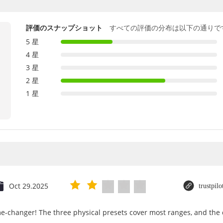
評価のスナップショット
すべての評価の分布は以下の通りで
5 星
4 星
3 星
2 星
1 星
Oct 29.2025
trustpil
e-changer! The three physical presets cover most ranges, and the d