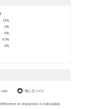
す
33%
0%
0%
67%
0%
ot.com
役に立つ (1)
ifference in sharpness is noticeable.