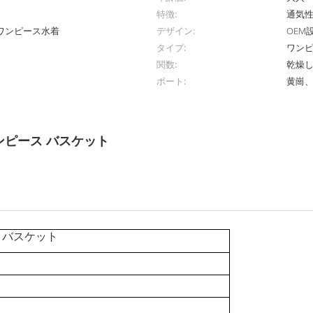
特徴:
通気
ワンピース水着
デザイン:
OEM
タイプ:
ワン
関数:
乾燥
ポート:
黄崗
ンピース バスケット
 バスケット