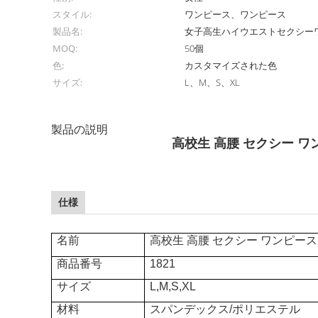
スタイル:
ワンピース、ワンピース
製品名:
女子高生ハイウエストセクシー
MOQ:
50個
色:
カスタマイズされた色
サイズ:
L、M、S、XL
製品の説明
高校生 高腰 セクシー ワ
仕様
名前
高校生 高腰 セクシー ワンピース
商品番号
1821
サイズ
L,M,S,XL
材料
スパンデックス/ポリエステル