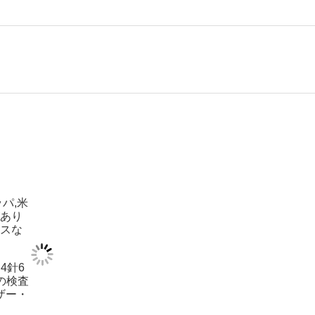
パ,米
があり
マスな
4針6
料の検査
ザー・