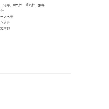
性、無毒、速乾性、通気性、無毒
設計
ピース水着
した適合
、文津都