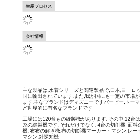
生産プロセス
会社情報
主な製品は,水着シリーズと関連製品で,日本,ヨーロッ
国に輸出されています.また,我が国にも一定の市場
ます.主なブランドはディズニーですバービー,トー
ど世界的に有名なブランドです
工場には120台もの縫製機があります. その中,12台は
糸の縫製機です. それだけでなく, 4台の切削機, 面
機, 布布の解き機,布の切断機マーカー・マシン,レー
マシン,針探知機