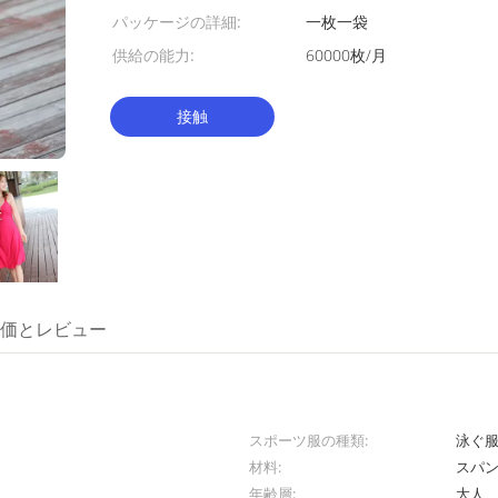
パッケージの詳細:
一枚一袋
供給の能力:
60000枚/月
接触
価とレビュー
スポーツ服の種類:
泳ぐ
材料:
スパン
年齢層:
大人