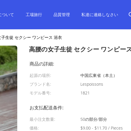
について
工場旅行
品質管理
私達に連絡しなさい
子生徒 セクシー ワンピース 浴衣
高腰の女子生徒 セクシー ワンピース
商品の詳細:
起源の場所:
中国広東省（本土）
ブランド名:
Lespoissons
モデル番号:
1821
お支払配送条件:
最小注文数量:
50の部分/部分
価格:
$9.00 - $11.70 / Pieces