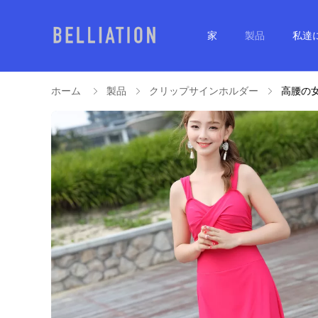
家
製品
私達
ホーム
製品
クリップサインホルダー
高腰の女