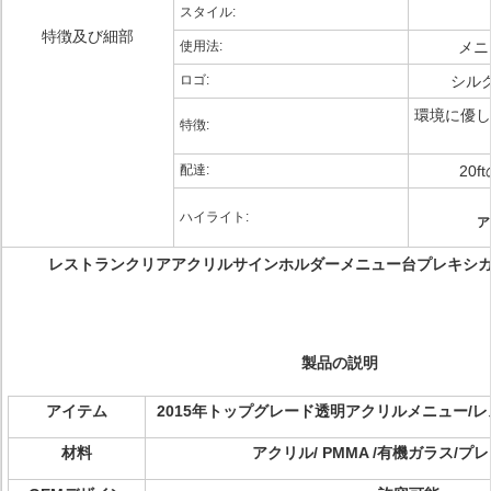
スタイル:
特徴及び細部
使用法:
メニ
ロゴ:
シル
環境に優しい
特徴:
配達:
20
ハイライト:
ア
レストランクリアアクリルサインホルダーメニュー台プレキシ
製品の説明
アイテム
2015年トップグレード透明アクリルメニュー/
材料
アクリル/ PMMA /有機ガラス/プ