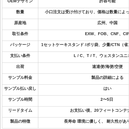
OEMデザイン
許容可能
数量
小口注文は受け付けており、価格は数量によ
原産地
広州、中国
取引条件
EXW、FOB、CNF、CI
パッケージ
1セットケーキスタンド /ポリ袋、少量/CTN
支払い条件
L / C、T / T、ウェスタンユ
出荷
速達便/海便/空便
サンプル料金
製品の詳細による
サンプル払い戻し
はい
サンプル時間
2〜5日
リードタイム
お支払い後、20フィートコンテ
製品の特徴
長寿命 環境に優しく、 耐久性があ