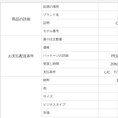
起源の場所
ブランド名
商品の詳細
証明
C
モデル番号
最小注文数量
価格
お支払配送条件
パッケージの詳細
PE
受渡し時間
20
支払条件
L/C、
材料:
色:
サイズ:
ビジネスタイプ:
市場: