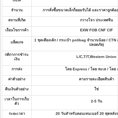
OEM
จํานวน
การสั่งซื้อขนาดเล็กก็ยอมรับได้ และราคาถูกต
สถานที่เกิด
กวางโจว ประเทศจีน
เงื่อนไขการค้า
EXW FOB CNF CIF
1 ชุดเตียงเค้ก / กระเป๋า polibag จํานวนน้อย / CTN (ป
แพ็คเกจ
ปลอดภัย)
กติกาการชําระ
L/C,T/T,Western Union
เงิน
การส่ง
โดย Express / โดย ทะเล / โดย
ค่าตัวอย่าง
ตามรายละเอียดสินค้า
คืนเงินตัวอย่าง
ใช่
เวลาในการเก็บ
2-5 วัน
ตัว
ระยะเวลา
20 วันสําหรับคอนเทนเนอร์ 20 ฟุตหลัง