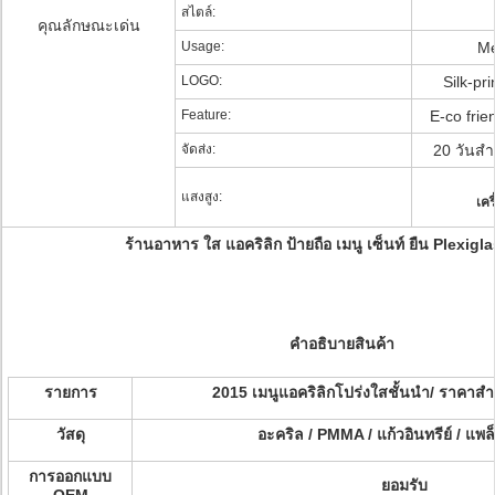
สไตล์:
คุณลักษณะเด่น
Usage:
Me
LOGO:
Silk-pr
Feature:
E-co frie
จัดส่ง:
20 วันสำ
แสงสูง:
เคร
ร้านอาหาร ใส แอคริลิก ป้ายถือ เมนู เซ็นท์ ยืน Plexigl
คําอธิบายสินค้า
รายการ
2015 เมนูแอคริลิกโปร่งใสชั้นนํา/ ราคาส
วัสดุ
อะคริล / PMMA / แก้วอินทรีย์ / แพล
การออกแบบ
ยอมรับ