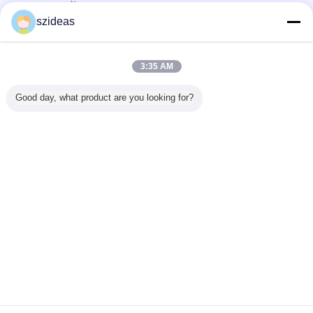
ซัพพลายเออร์ที่ได้รับการยืนยัน
szideas
Trust Seal
Verified Suplier
3:35 AM
บ้าน
Good day, what product are you looking for?
ผลิตภัณฑ์ทั้งหมด
เกี่ยวกับเรา
ติดต่อเรา
ขอใบเสนอราคา
เปลี่ยนภาษา
เว็บไซต์เต็มรูปแบบ
Copyright © 2011 - 2026 China Acrylic Product Online Market.