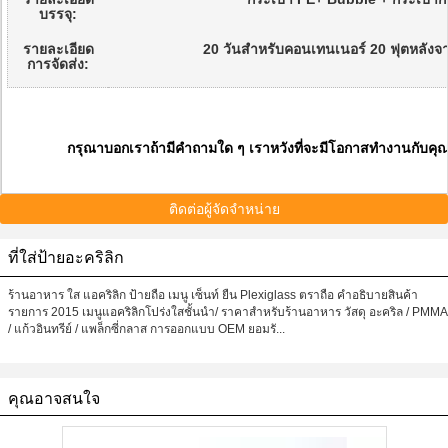
บรรจุ:
รายละเอียด
20 วันสําหรับคอนเทนเนอร์ 20 ฟุตหลังจา
การจัดส่ง:
กรุณาบอกเราถ้ามีคําถามใด ๆ เราหวังที่จะมีโอกาสทํางานกับค
ติดต่อผู้จัดจำหน่าย
ที่ใส่ป้ายอะคริลิก
ร้านอาหาร ใส แอคริลิก ป้ายถือ เมนู เซ็นท์ ยืน Plexiglass ตราถือ คําอธิบายสินค้า
รายการ 2015 เมนูแอคริลิกโปร่งใสชั้นนํา/ ราคาสําหรับร้านอาหาร วัสดุ อะคริล / PMMA
/ แก้วอินทรีย์ / แพล็กซี่กลาส การออกแบบ OEM ยอมรั...
คุณอาจสนใจ