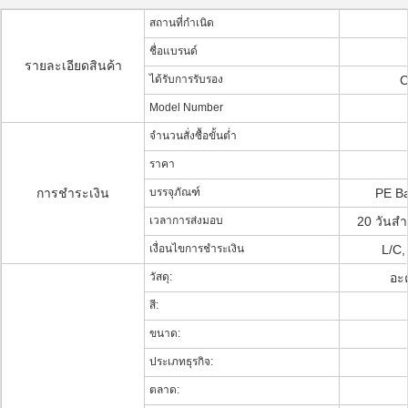
สถานที่กำเนิด
ชื่อแบรนด์
รายละเอียดสินค้า
ได้รับการรับรอง
C
Model Number
จำนวนสั่งซื้อขั้นต่ำ
ราคา
การชำระเงิน
บรรจุภัณฑ์
PE Ba
เวลาการส่งมอบ
20 วันสำ
เงื่อนไขการชำระเงิน
L/C,
วัสดุ:
อะค
สี:
ขนาด:
ประเภทธุรกิจ:
ตลาด: