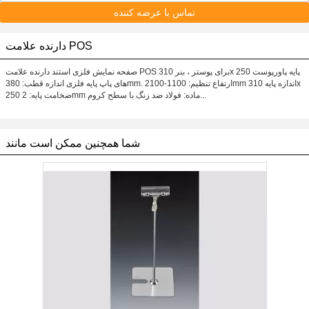
تماس با عرضه کننده
دارنده علامت POS
صفحه نمایش فلزی استند دارنده علامت POS برای پوستر ، بنر 310x 250 پایه پاورپوست
های پاپ پایه فلزی اندازه قطب: 380mm. ارتفاع تنظیم: 1100-2100mm اندازه پایه 310x
250 ضخامت پایه: 2mm ماده: فولاد ضد زنگ با سطح کروم...
شما همچنین ممکن است مانند