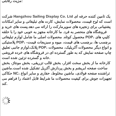
مزیت رقابتی:
شرکت Hangzhou Sailing Display Co. Ltd یک تامین کننده حرفه ای
است که لوح قیمت، محصولات نمایش، کارت های تبلیغاتی و سایر امکانات
پشتیبانی برای زنجیره های سوپرمارکت را ارائه می دهد.پست های خرید و
فروشگاه های منحصر به فرد. ما کارخانه مجهز به خوبی خود را با حلقه
محصول کوتاه. محصولات اصلی ما شامل لوازم تبلیغاتی POP، کلیپ های
پلاستیکی POP، برچسب ها، برچسب های قیمت، میوه و سبزیجات قیمت-
پلانک،لوازم جانبی تعلیق POP، و انواع دیگر محصولات آکریلیک، محصولات
چاپ صفحه نمایش که به طور گسترده ای در فروشگاه های خرده فروشی
خانه و گسترده تزئین شده است.
کارخانه ما از بخش سخت افزار، بخش قالب تزریقی، بخش مونتاژ، بخش
ساخت صفحه ابریشم و بخش پردازش آکریل تشکیل شده است.ماشین
حکاکی NC، تراشنده صفحه فولادی، ماشین مخلوط، حفاری و سایر انواع
تجهیزات جوش برای کیفیت محصولات ما شرایط قابل اعتماد را فراهم می
کند.