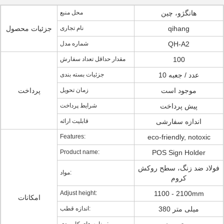
هانگژو، چین
محل منبع
qihang
نام تجاری
جزئیات محصول
QH-A2
شماره مدل
100
مقدار حداقل تعداد سفارش
10 عدد / جعبه
جزئیات بسته بندی
موجود است
زمان تحویل
پرداخت
پیش پرداخت
شرایط پرداخت
اندازه سفارشی
قابلیت ارائه
Features:
eco-friendly, notoxic
Product name:
POS Sign Holder
فولاد ضد زنگ، سطح روکش
مواد:
کروم
Adjust height:
1100 - 2100mm
امکانات
380 میلی متر
اندازه قطب: