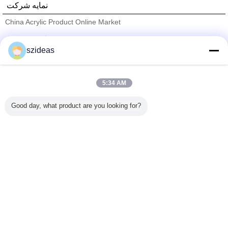
نمایه شرکت
China Acrylic Product Online Market
تامین کنندگان تایید شده
szideas
Trust Seal
Verified Suplier
5:34 AM
خانه
Good day, what product are you looking for?
همه محصولات
دربارهی ما
تماس با ما
درخواست نقل قول
تغییر زبان