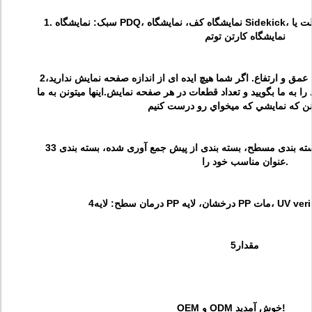
1. سبک
: نمایشگاه PDQ، نمایشگاه کف، نمایشگاه Sidekick، نمایشگاه بالای کاونتر، نمایشگاه پالت یا
نمایشگاه کارتن توتم
مق و ارتفاع. اگر شما هیچ ایده ای از اندازه صفحه نمایش ندارید،
ا به ما بگویید و تعداد قطعات در هر صفحه نمایش.اينها ميتونن به ما
: در بسته بندی مسطح، بسته بندی از پیش جمع آوری شده، بسته بندی 3D و یا هر گونه دیگر به
عنوان مناسب خود را.
، لایه PP مات، UV verish، G
4درمان سطح
5مقدار
OEM و ODM خوش آمدید!